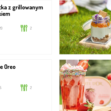
kiem
20
2
ke Oreo
15
2