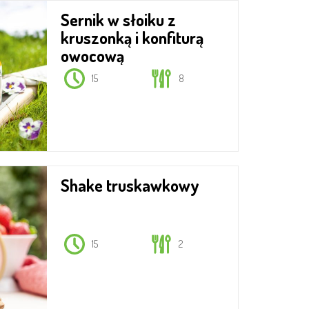
Sernik w słoiku z
kruszonką i konfiturą
owocową
15
8
Shake truskawkowy
15
2