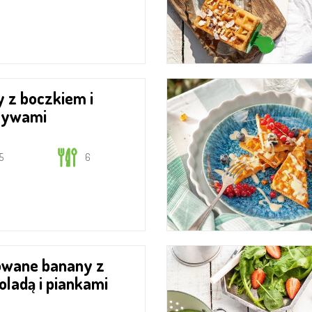
zywami
15
6
oladą i piankami