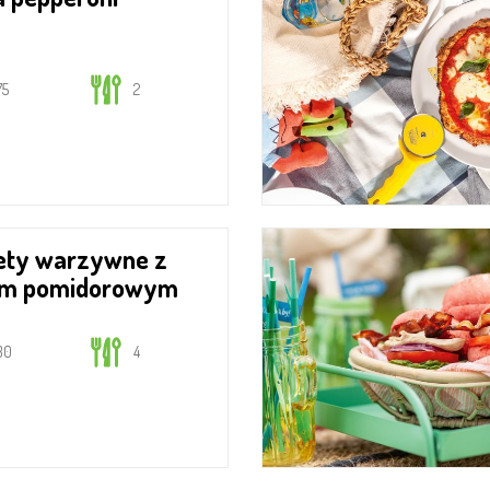
75
2
em pomidorowym
30
4