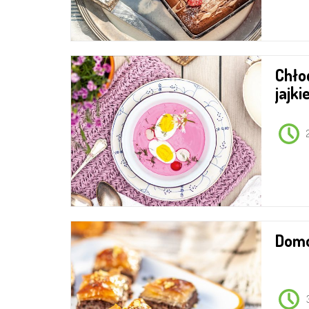
Chłodnik z botwinką i
jajk
Dom