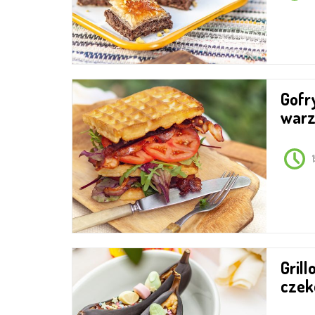
Gofry z boczkiem i
war
Grillowane banany z
czek