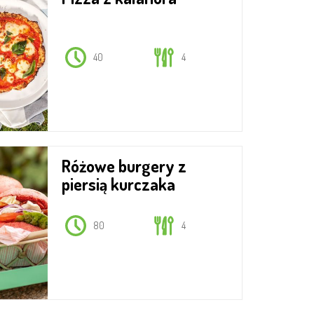
40
4
Różowe burgery z
piersią kurczaka
80
4