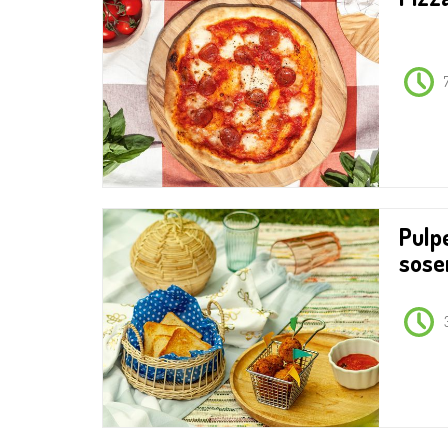
Pulpety warzywne z
sos