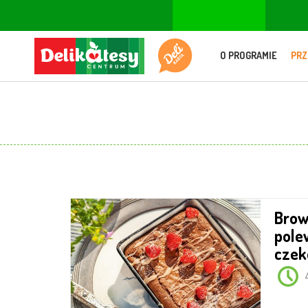
O PROGRAMIE
PRZ
Brownie bez mąki z
polew
czek