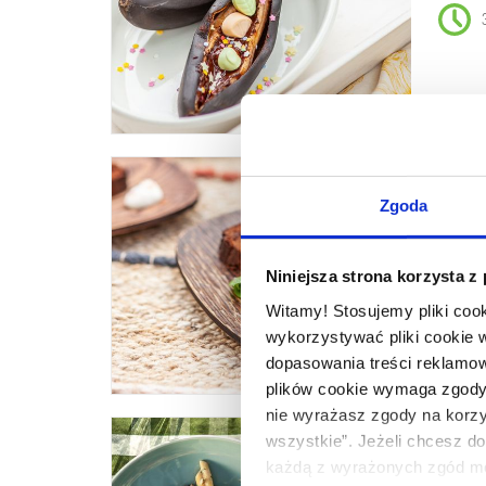
Meksykańskie ciasto
Zgoda
czek
Niniejsza strona korzysta z
Witamy! Stosujemy pliki coo
wykorzystywać pliki cookie 
dopasowania treści reklamow
plików cookie wymaga zgody. 
nie wyrażasz zgody na korzys
Penne z ragu bianco z
wszystkie”. Jeżeli chcesz do
każdą z wyrażonych zgód mo
roz