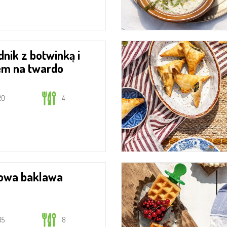
iem na twardo
20
4
owa baklawa
35
8