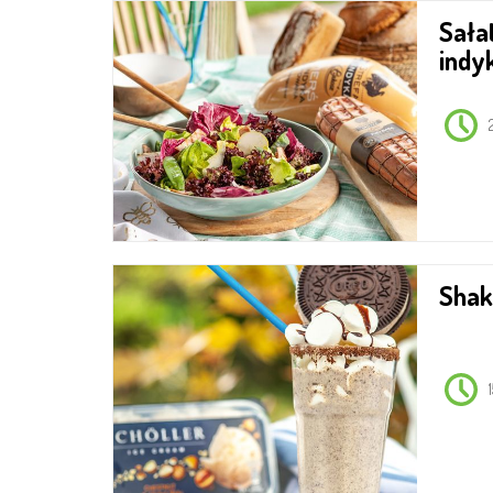
Sałatka z grillowanym
indy
Sha