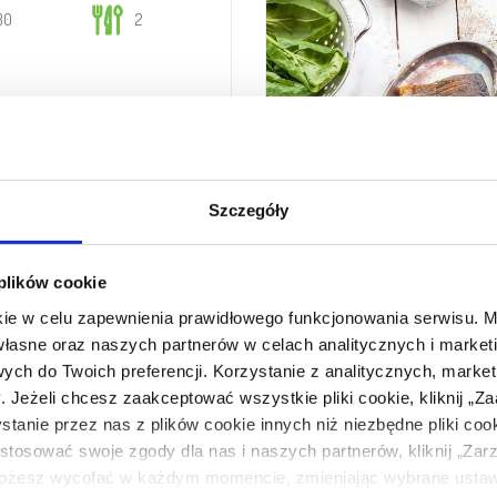
30
2
Szczegóły
oladowe
 plików cookie
45
8
kie w celu zapewnienia prawidłowego funkcjonowania serwisu.
własne oraz naszych partnerów w celach analitycznych i marke
ych do Twoich preferencji. Korzystanie z analitycznych, market
Jeżeli chcesz zaakceptować wszystkie pliki cookie, kliknij „Za
tanie przez nas z plików cookie innych niż niezbędne pliki cooki
stosować swoje zgody dla nas i naszych partnerów, kliknij „Zarz
żesz wycofać w każdym momencie, zmieniając wybrane ustawie
marynem