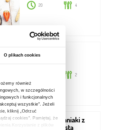
20
4
Peanut shake
O plikach cookies
15
2
 Możemy również
tingowych, w szczególności
ingowych i funkcjonalnych
akceptuj wszystkie”. Jeżeli
e, kliknij „Odrzuć
Pieczone ziemniaki z
ądzaj cookies”. Pamiętaj, że
nia.Korzystanie z plików
duszoną kapustą