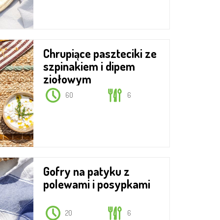
Chrupiące paszteciki ze
szpinakiem i dipem
ziołowym
60
6
Gofry na patyku z
polewami i posypkami
20
6