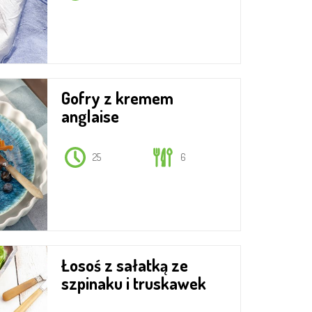
Gofry z kremem
anglaise
25
6
Łosoś z sałatką ze
szpinaku i truskawek