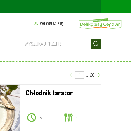
ZALOGUJ SIĘ
z
26
Chłodnik tarator
15
2