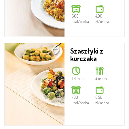
600
4,90
kcal/osoba
zł/osoba
Szaszłyki z
kurczaka
40 minut
4 osoby
700
6,50
kcal/osoba
zł/osoba