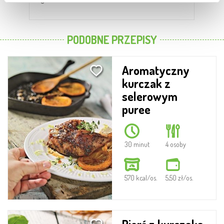
PODOBNE PRZEPISY
Aromatyczny
kurczak z
selerowym
puree
30 minut
4 osoby
570 kcal/os.
5,50 zł/os.