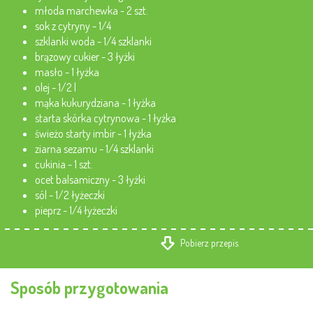
młoda marchewka - 2 szt.
sok z cytryny - 1/4
szklanki woda - 1/4 szklanki
brązowy cukier - 3 łyżki
masło - 1 łyżka
olej - 1/2 l
mąka kukurydziana - 1 łyżka
starta skórka cytrynowa - 1 łyżka
świeżo starty imbir - 1 łyżka
ziarna sezamu - 1/4 szklanki
cukinia - 1 szt.
ocet balsamiczny - 3 łyżki
sól - 1/2 łyżeczki
pieprz - 1/4 łyżeczki
Pobierz przepis
Sposób przygotowania