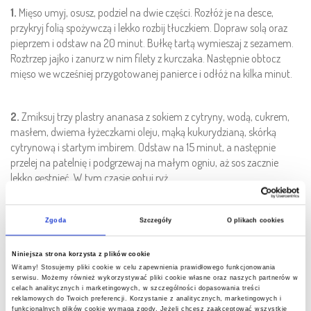
1.
Mięso umyj, osusz, podziel na dwie części. Rozłóż je na desce,
przykryj folią spożywczą i lekko rozbij tłuczkiem. Dopraw solą oraz
pieprzem i odstaw na 20 minut. Bułkę tartą wymieszaj z sezamem.
Roztrzep jajko i zanurz w nim filety z kurczaka. Następnie obtocz
mięso we wcześniej przygotowanej panierce i odłóż na kilka minut.
2.
Zmiksuj trzy plastry ananasa z sokiem z cytryny, wodą, cukrem,
masłem, dwiema łyżeczkami oleju, mąką kukurydzianą, skórką
cytrynową i startym imbirem. Odstaw na 15 minut, a następnie
przelej na patelnię i podgrzewaj na małym ogniu, aż sos zacznie
lekko gęstnieć. W tym czasie gotuj ryż.
3.
Pokrój marchewkę i cukinię. Na patelni rozgrzej olej i podsmażaj
Zgoda
Szczegóły
O plikach cookies
przez kilka minut samą marchewkę, następnie dorzuć cukinię i
pozostały ananas. Dodaj sól i ocet balsamiczny. Duś wszystko razem
Niniejsza strona korzysta z plików cookie
pod przykryciem, aż do uzyskania odpowiedniej miękkości warzyw.
Witamy! Stosujemy pliki cookie w celu zapewnienia prawidłowego funkcjonowania
serwisu. Możemy również wykorzystywać pliki cookie własne oraz naszych partnerów w
celach analitycznych i marketingowych, w szczególności dopasowania treści
reklamowych do Twoich preferencji. Korzystanie z analitycznych, marketingowych i
4.
Na patelni rozgrzej 5 łyżek oleju, włóż kurczaka i smaż z obu stron
funkcjonalnych plików cookie wymaga zgody. Jeżeli chcesz zaakceptować wszystkie