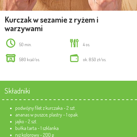
Kurczak w sezamie z ryżem i
warzywami
50 min.
4 os.
580 kcal/os.
ok. 8.50 zł/os.
Składniki
podwójny filet z kurczaka - 2 szt.
ananas w puszce, plastry – 1 opak.
jajko - 2 szt.
bułka tarta - 1 szklanka
ryż kolorowy - 200 g