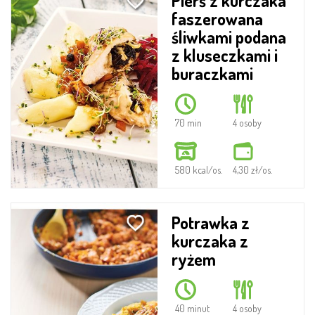
Pierś z kurczaka
faszerowana
śliwkami podana
z kluseczkami i
buraczkami
70 min
4 osoby
580 kcal/os.
4,30 zł/os.
Potrawka z
kurczaka z
ryżem
40 minut
4 osoby