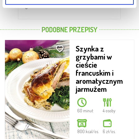
1 kg
1 kg
PODOBNE PRZEPISY
Szynka z
grzybami w
cieście
francuskim i
aromatycznym
jarmużem
60 minut
4 osoby
800 kcal/os.
6 zł/os.