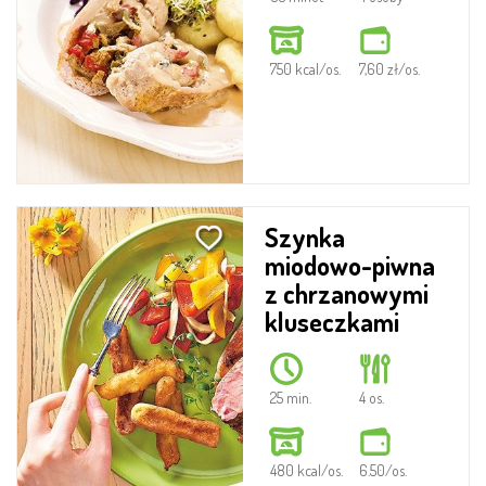
750 kcal/os.
7,60 zł/os.
Szynka
miodowo-piwna
z chrzanowymi
kluseczkami
25 min.
4 os.
480 kcal/os.
6.50/os.