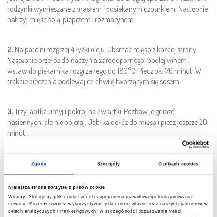
rodzynki wymieszane z masłem i posiekanym czosnkiem. Następnie
natrzyj mięso solą, pieprzem i rozmarynem.
2.
Na patelni rozgrzej 4 łyżki oleju. Obsmaż mięso z każdej strony.
Następnie przełóż do naczynia żaroodpornego, podlej winem i
wstaw do piekarnika rozgrzanego do 180°C. Piecz ok. 70 minut. W
trakcie pieczenia podlewaj co chwilę tworzącym się sosem.
3.
Trzy jabłka umyj i pokrój na ćwiartki. Pozbaw je gniazd
nasiennych, ale nie obieraj. Jabłka dołóż do mięsa i piecz jeszcze 20
minut.
4.
Kaszę ugotuj według przepisu na opakowaniu. Kapustę pokrój i
Zgoda
Szczegóły
O plikach cookies
wrzuć do garnka z osoloną gotującą się wodą. Gotuj przez 2-3
minuty, a następnie odcedź, skrop połową soku z cytryny i ostudź.
Niniejsza strona korzysta z plików cookie
Jedno jabłko umyj, obierz i pokrój w kostkę. Wymieszaj z
Witamy! Stosujemy pliki cookie w celu zapewnienia prawidłowego funkcjonowania
pozostałym sokiem z cytryny, a następnie z pokrojoną kapustą.
serwisu. Możemy również wykorzystywać pliki cookie własne oraz naszych partnerów w
celach analitycznych i marketingowych, w szczególności dopasowania treści
Ogórki konserwowe i cebulę pokrój w kostkę i wymieszaj z kapustą z