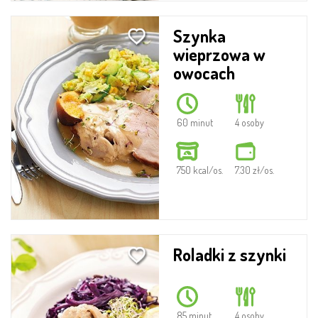
Szynka
wieprzowa w
owocach
60 minut
4 osoby
750 kcal/os.
7.30 zł/os.
Roladki z szynki
85 minut
4 osoby