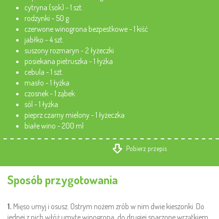
cytryna (sok) - 1 szt.
rodzynki - 50 g
czerwone winogrona bezpestkowe - 1 kiść
jabłko - 4 szt.
suszony rozmaryn - 2 łyżeczki
posiekana pietruszka - 1 łyżka
cebula - 1 szt.
masło - 1 łyżka
czosnek - 1 ząbek
sól - 1 łyżka
pieprz czarny mielony - 1 łyżeczka
białe wino - 200 ml
Pobierz przepis
Sposób przygotowania
1.
Mięso umyj i osusz. Ostrym nożem zrób w nim dwie kieszonki. Do
jednej z nich włóż umyte winogrona, do drugiej sparzone wrzątkiem