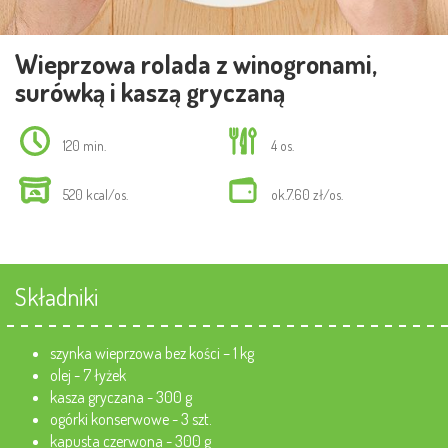
Wieprzowa rolada z winogronami,
surówką i kaszą gryczaną
120 min.
4 os.
520 kcal/os.
ok.7.60 zł/os.
Składniki
szynka wieprzowa bez kości – 1 kg
olej - 7 łyżek
kasza gryczana - 300 g
ogórki konserwowe - 3 szt.
kapusta czerwona - 300 g