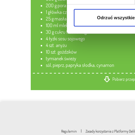
200 g pora
1 główka czosnku
Odrzuć wszystkie
25 g masła
100 ml mleka
30 g cukru trzcinowego
4 łyżki sosu sojowego
4 szt. anyżu
10 szt. goździków
tymianek świeży
sól, pieprz, papryka słodka, cynamon
Pobierz przep
|
Regulamin
Zasady korzystania z Platformy De