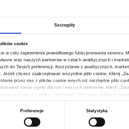
Szczegóły
 plików cookie
kie w celu zapewnienia prawidłowego funkcjonowania serwisu.
własne oraz naszych partnerów w celach analitycznych i marke
ych do Twoich preferencji. Korzystanie z analitycznych, market
Jeżeli chcesz zaakceptować wszystkie pliki cookie, kliknij „Za
tanie przez nas z plików cookie innych niż niezbędne pliki cooki
stosować swoje zgody dla nas i naszych partnerów, kliknij „Zarz
Sposób przygotowania
żesz wycofać w każdym momencie, zmieniając wybrane ustawie
ej celach związane jest z przetwarzaniem Twoich danych oso
1.
Umyte i osuszone ćwiartki z kurczaka natrzyj
t Eurocash Franczyza Sp. z o. o. z siedzibą w Komornikach (62
czosnku, świeżym tymiankiem oraz sosem sojo
Preferencje
Statystyka
istratorami danych mogą być również nasi partnerzy. Więcej i
marynacie na minimum pół godziny.
ów z plików cookie oraz o przetwarzaniu Twoich danych osobow
niach, znajdziesz w naszej
Polityce Prywatności