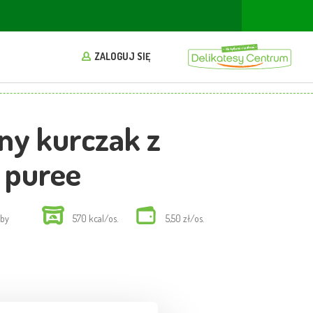
ZALOGUJ SIĘ
ny kurczak z
 puree
oby
570 kcal/os.
5,50 zł/os.