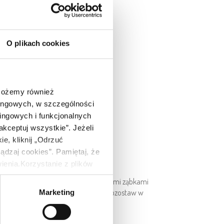
O plikach cookies
 Możemy również
tingowych, w szczególności
ingowych i funkcjonalnych
akceptuj wszystkie”. Jeżeli
e, kliknij „Odrzuć
ądzaj cookies”. Pamiętaj, że
nia.Korzystanie z plików
bowych. Administratorem
 solą, pieprzem i papryką, 6 wyciśniętymi ząbkami
-052) przy ul. Wiśniowej 11.
wym i skórką z jednej pomarańczy. Pozostaw w
Marketing
nformacji o korzystaniu
ych, w tym o