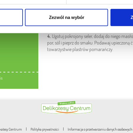
2.
Ćwiartki kurczaka piecz w rozgrzanym do 180
3.
Na suchą patelnię wrzuć anyż, goździki i je 
Zezwól na wybór
Z
cynamonem i zarumień. Dodaj cukier trzcinowy i
4.
Ugotuj pokrojony seler, dodaj do niego masło
por, sól i pieprz do smaku. Podawaj upieczoną
towarzystwie plastrów pomarańczy.
is
|
|
likatesy Centrum
Polityka prywatności
Informacja o przetwarzaniu danych osobowych