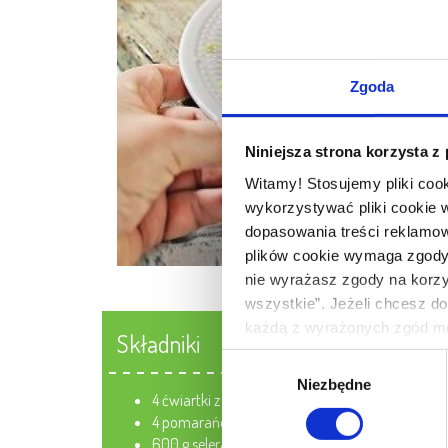
Zgoda
Niniejsza strona korzysta z
Witamy! Stosujemy pliki coo
wykorzystywać pliki cookie 
dopasowania treści reklamow
plików cookie wymaga zgody. 
nie wyrażasz zgody na korzys
wszystkie”. Jeżeli chcesz do
każdą z wyrażonych zgód mo
Składniki
cookie we wskazanych powyż
Wybór
Twoich danych osobowych jes
Niezbędne
zgody
4 ćwiartki z kurczaka
W pewnych przypadkach admin
4 pomarańcze
przez nas i naszych partner
600 g selera
przysługujących Ci uprawnie