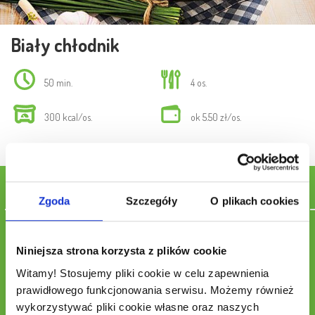
Biały chłodnik
50 min.
4 os.
300 kcal/os.
ok 5.50 zł/os.
Składniki
Zgoda
Szczegóły
O plikach cookies
jogurt naturalny – 0,5 l
zsiadłe mleko – 0,5 l
Niniejsza strona korzysta z plików cookie
koperek – 1 pęczek
Witamy! Stosujemy pliki cookie w celu zapewnienia
szczypiorek – 1 pęczek
ogórek szklarniowy – 2 szt.
prawidłowego funkcjonowania serwisu. Możemy również
czosnek – 2 ząbki
wykorzystywać pliki cookie własne oraz naszych