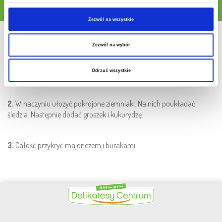
Pobierz przepis
Zezwól na wszystkie
Sposób przygotowania
Zezwól na wybór
1.
Śledzie namoczyć w mleku. Odsączyć i pokroić na mniejsze
Odrzuć wszystkie
kawałki.
2.
W naczyniu ułożyć pokrojone ziemniaki. Na nich poukładać
śledzia. Następnie dodać groszek i kukurydzę.
3.
Całość przykryć majonezem i burakami.