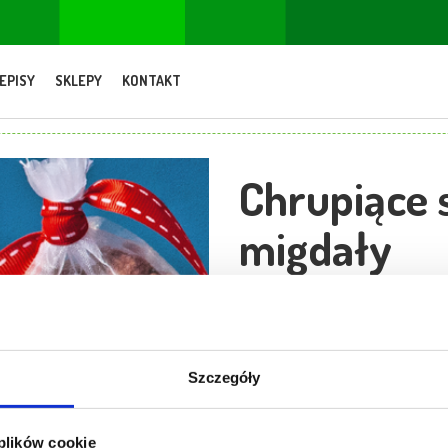
EPISY
SKLEPY
KONTAKT
Chrupiące 
migdały
40 minut
2 os.
Szczegóły
 plików cookie