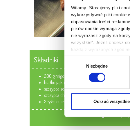
Witamy! Stosujemy pliki coo
wykorzystywać pliki cookie 
dopasowania treści reklamow
plików cookie wymaga zgody. 
nie wyrażasz zgody na korzys
wszystkie”. Jeżeli chcesz do
każdą z wyrażonych zgód mo
cookie we wskazanych powyż
Składniki
Wybór
Twoich danych osobowych jes
Niezbędne
zgody
W pewnych przypadkach admin
200 g migdałów w łupinkach,
przez nas i naszych partner
białko jajka,
przysługujących Ci uprawnie
szczypta soli,
szczypta chili,
2 łyżki cukru
Odrzuć wszystkie
Pobierz przep