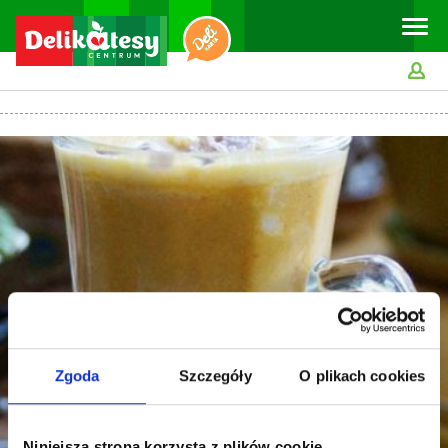
Toggle
naviga
Zgoda
Szczegóły
O plikach cookies
Niniejsza strona korzysta z plików cookie