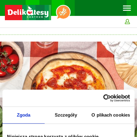
Toggle
naviga
Zgoda
Szczegóły
O plikach cookies
Niniejsza strona korzysta z plików cookie