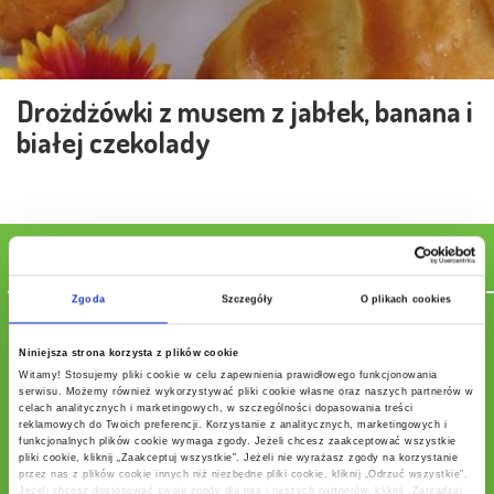
Drożdżówki z musem z jabłek, banana i
białej czekolady
Składniki
Zgoda
Szczegóły
O plikach cookies
1 szklanka gęsty jogurt naturalny
4 łyżki cukier
Niniejsza strona korzysta z plików cookie
1 opak. cukier waniliowy
Witamy! Stosujemy pliki cookie w celu zapewnienia prawidłowego funkcjonowania
2 szt. żółtko
serwisu. Możemy również wykorzystywać pliki cookie własne oraz naszych partnerów w
celach analitycznych i marketingowych, w szczególności dopasowania treści
30 g świeże drożdże
reklamowych do Twoich preferencji. Korzystanie z analitycznych, marketingowych i
800 g jabłka
funkcjonalnych plików cookie wymaga zgody. Jeżeli chcesz zaakceptować wszystkie
pliki cookie, kliknij „Zaakceptuj wszystkie”. Jeżeli nie wyrażasz zgody na korzystanie
1 szt. dojrzały banan
przez nas z plików cookie innych niż niezbędne pliki cookie, kliknij „Odrzuć wszystkie”.
1 opak. biała czekolada
Jeżeli chcesz dostosować swoje zgody dla nas i naszych partnerów, kliknij „Zarządzaj