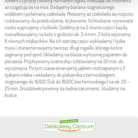
sokiem z cytryny i dusimy na małym ogniu, mieszając do momentu
aż rozgotują się na mus. Dodajemy banana rozgniecionego
widelcem i połamaną czekoladę. Mieszamy aż czekolada się rozpuści
i odstawiamy do przestudzenia. Wykonanie: Schłodzone, wyrośnięte
ciasto wyjmujemy z lodówki. Dzielimy je na 2 równe części i każdą
rozwałkowujemy na koło o grubości ok. 3-4 mm. Z koła wycinamy
8 równych trójkącików. Na ich szerszej części wykładamy 1 łyżkę
musu i starannie zwijamy tworząc długi rogaliki, którego końce
zaginamy pod spód. Układamy na blasze wyłożonej papierem do
pieczenia. Przykrywamy ściereczką i odstawiamy na 30 min. do
wyrośnięcia. Po tym czasie smarujemy jajkiem roztrzepanym z 2
łyżkami mleka i wkładamy do piekarnika z termoobiegiem
rozgrzanego do 1600C (lub do 1800C bez termoobiegu) na ok. 20 –
25 min. Drożdżówki powinny się ładnie zarumienić. Studzimy na
kratce.