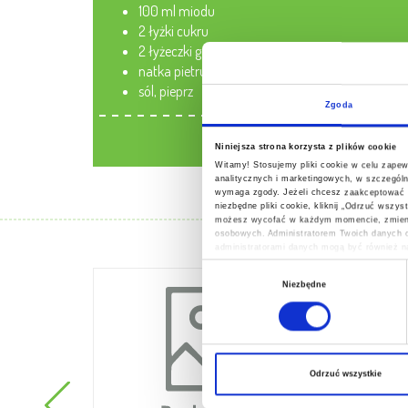
100 ml miodu
2 łyżki cukru
2 łyżeczki gałki muszkatołowej
natka pietruszki
sól, pieprz
Zgoda
Pobierz przep
Niniejsza strona korzysta z plików cookie
Witamy! Stosujemy pliki cookie w celu zape
analitycznych i marketingowych, w szczególn
wymaga zgody. Jeżeli chcesz zaakceptować wsz
niezbędne pliki cookie, kliknij „Odrzuć wszy
możesz wycofać w każdym momencie, zmienia
osobowych. Administratorem Twoich danych o
administratorami danych mogą być również na
osobowych, w tym o przysługujących Ci upra
Wybór
Niezbędne
zgody
Odrzuć wszystkie