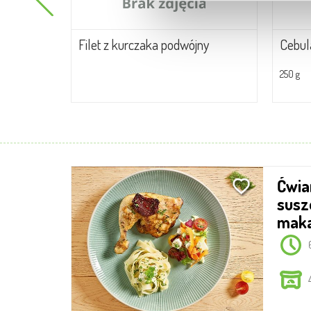
Filet z kurczaka podwójny
Cebu
250 g
Ćwiartka kurczaka z
susz
maka