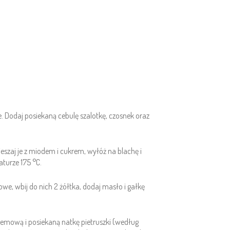
. Dodaj posiekaną cebulę szalotkę, czosnek oraz
eszaj je z miodem i cukrem, wyłóż na blachę i
turze 175 °C.
we, wbij do nich 2 żółtka, dodaj masło i gałkę
emową i posiekaną natkę pietruszki (według