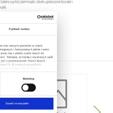
talerz wyłóż ziemniaki, obok upieczone buraki i
szki.
O plikach cookies
ne oraz naszych partnerów w celach
tingowych i funkcjonalnych plików cookie
 przez nas z plików cookie innych niż
ookies”. Pamiętaj, że każdą z wyrażonych zgód
 jest z przetwarzaniem Twoich danych
śniowej 11. W pewnych przypadkach
raz o przetwarzaniu Twoich danych
Marketing
Zezwól na wszystkie