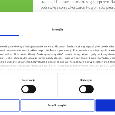
uznania). Dopraw do smaku solą i pieprzem. Na 
potrawkę z curry z kurczaka. Posyp natką pietru
Szczegóły
is
wnienia prawidłowego funkcjonowania serwisu. Możemy również wykorzystywać pliki cookie włas
ości dopasowania treści reklamowych do Twoich preferencji. Korzystanie z analitycznych, marke
ystkie pliki cookie, kliknij „Zaakceptuj wszystkie”. Jeżeli nie wyrażasz zgody na korzystanie
stkie”. Jeżeli chcesz dostosować swoje zgody dla nas i naszych partnerów, kliknij „Zarządzaj c
PRZYRZĄDZISZ DZIĘKI PRODUKTOM
jąc wybrane ustawienia.Korzystanie z plików cookie we wskazanych powyżej celach związane
sobowych jest Eurocash Franczyza Sp. z o. o. z siedzibą w Komornikach (62-052) przy ul. Wi
si partnerzy. Więcej informacji o korzystaniu przez nas i naszych partnerów z plików cookie o
wnieniach, znajdziesz w naszej
Polityce Prywatności
Preferencje
Statystyka
Zezwól na wybór