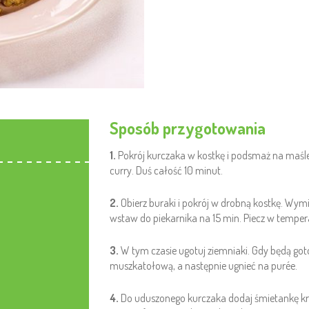
Sposób przygotowania
1.
Pokrój kurczaka w kostkę i podsmaż na maśle
curry. Duś całość 10 minut.
2.
Obierz buraki i pokrój w drobną kostkę. Wymi
wstaw do piekarnika na 15 min. Piecz w tempera
3.
W tym czasie ugotuj ziemniaki. Gdy będą goto
muszkatołową, a następnie ugnieć na purée.
4.
Do uduszonego kurczaka dodaj śmietankę kr