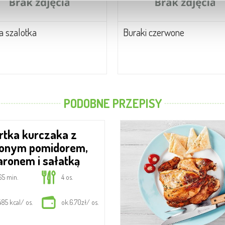
la szalotka
Buraki czerwone
PODOBNE PRZEPISY
onym pomidorem,
ronem i sałatką
65 min.
4 os.
485 kcal/ os.
ok.6.70zł/ os.