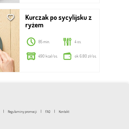
Kurczak po sycylijsku z
ryżem
85 min.
4 os.
490 kcal/os.
ok 6.80 zł/os.
|
|
|
Regulaminy promocji
FAQ
Kontakt