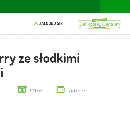
ZALOGUJ SIĘ
rry ze słodkimi
i
520 kcal
7.40 zł/ os.