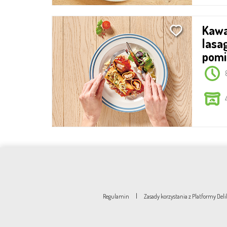
Kawałki kurczaka w
lasa
pomi
|
Regulamin
Zasady korzystania z Platformy De