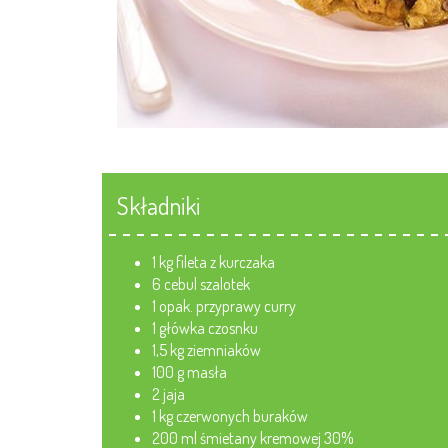
Składniki
1 kg fileta z kurczaka
6 cebul szalotek
1 opak. przyprawy curry
1 główka czosnku
1,5 kg ziemniaków
100 g masła
2 jaja
1 kg czerwonych buraków
200 ml śmietany kremowej 30%