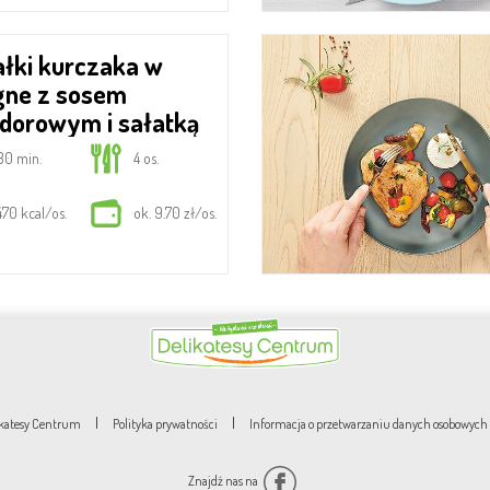
gne z sosem
dorowym i sałatką
80 min.
4 os.
470 kcal/os.
ok. 9.70 zł/os.
|
|
likatesy Centrum
Polityka prywatności
Informacja o przetwarzaniu danych osobowych
Znajdź nas na