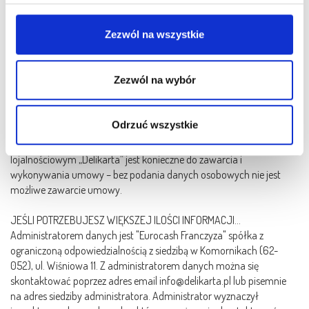
Przysługuje Tobie również prawo wniesienia skargi do organu
W pewnych przypadkach administratorami danych mogą
nadzorczego zajmującego się ochroną danych osobowych w
być również nasi partnerzy. Więcej informacji
Zezwól na wszystkie
państwie członkowskim Twojego zwykłego pobytu, miejsca pracy
o korzystaniu przez nas i naszych partnerów z plików
lub miejsca popełnienia domniemanego naruszenia – jeżeli sądzisz,
cookie oraz o przetwarzaniu Twoich danych osobowych,
że przetwarzanie Twoich danych osobowych narusza RODO. W
w tym o przysługujących Ci uprawnieniach, znajdziesz w
Zezwól na wybór
Polsce właściwym organem jest Prezes Urzędu Ochrony Danych
naszej
Polityce Prywatności
Osobowych.
Podanie danych osobowych w celu komunikacji marketingowej jest
Odrzuć wszystkie
dobrowolne.
Podanie danych osobowych w celu rejestracji i udziału w programie
lojalnościowym „Delikarta” jest konieczne do zawarcia i
wykonywania umowy – bez podania danych osobowych nie jest
możliwe zawarcie umowy.
JEŚLI POTRZEBUJESZ WIĘKSZEJ ILOŚCI INFORMACJI...
Administratorem danych jest "Eurocash Franczyza" spółka z
ograniczoną odpowiedzialnością z siedzibą w Komornikach (62-
052), ul. Wiśniowa 11. Z administratorem danych można się
skontaktować poprzez adres email info@delikarta.pl lub pisemnie
na adres siedziby administratora. Administrator wyznaczył