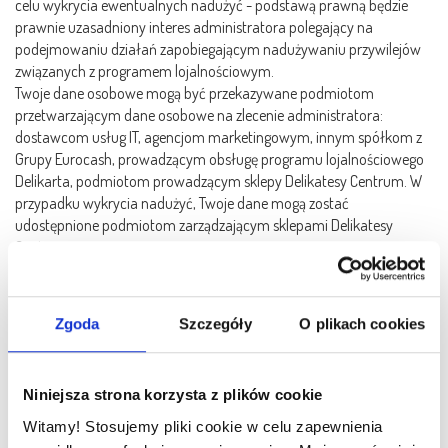
celu wykrycia ewentualnych nadużyć - podstawą prawną będzie
prawnie uzasadniony interes administratora polegający na
podejmowaniu działań zapobiegającym nadużywaniu przywilejów
związanych z programem lojalnościowym.
Twoje dane osobowe mogą być przekazywane podmiotom
przetwarzającym dane osobowe na zlecenie administratora:
dostawcom usług IT, agencjom marketingowym, innym spółkom z
Grupy Eurocash, prowadzącym obsługę programu lojalnościowego
Delikarta, podmiotom prowadzącym sklepy Delikatesy Centrum. W
przypadku wykrycia nadużyć, Twoje dane mogą zostać
udostępnione podmiotom zarządzającym sklepami Delikatesy
Centrum.
OKRES WYKORZYSTYWANIA DANYCH OSOBOWYCH
Twoje dane osobowe będą przetwarzane przez okres trwania
Zgoda
Szczegóły
O plikach cookies
umowy, aż do rezygnacji z uczestnictwa w programie
lojalnościowym. Okres przechowywania danych osobowych może
zostać każdorazowo przedłużony o okres przedawnienia roszczeń,
Niniejsza strona korzysta z plików cookie
jeżeli przetwarzanie danych osobowych będzie niezbędne dla
dochodzenia ewentualnych roszczeń lub obrony przed takimi
Witamy! Stosujemy pliki cookie w celu zapewnienia
roszczeniami przez Administratora.