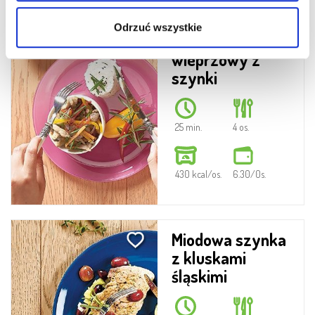
Egzotyczny
Odrzuć wszystkie
gulasz
wieprzowy z
szynki
25 min.
4 os.
430 kcal/os.
6.30/0s.
Miodowa szynka
z kluskami
śląskimi