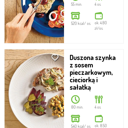
55 min.
4 os.
ok. 4.80
520 kcal/ os.
zł/os.
Duszona szynka
z sosem
pieczarkowym,
cieciorką i
sałatką
80 min.
4 os.
ok. 8.50
540 kcal/ os.