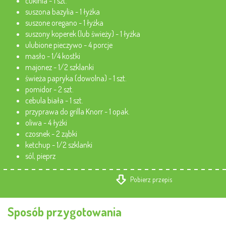
cukinia - 1 szt.
suszona bazylia - 1 łyżka
suszone oregano - 1 łyżka
suszony koperek (lub świeży) - 1 łyżka
ulubione pieczywo - 4 porcje
masło - 1/4 kostki
majonez - 1/2 szklanki
świeża papryka (dowolna) - 1 szt.
pomidor - 2 szt.
cebula biała - 1 szt.
przyprawa do grilla Knorr - 1 opak.
oliwa - 4 łyżki
czosnek - 2 ząbki
ketchup - 1/2 szklanki
sól, pieprz
Pobierz przepis
Sposób przygotowania