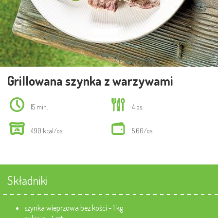
Grillowana szynka z warzywami
15 min.
4 os.
490 kcal/os.
5.60/os.
Składniki
szynka wieprzowa bez kości - 1 kg