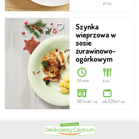
zł/os.
Szynka
wieprzowa w
sosie
żurawinowo-
ogórkowym
65 min.
4 os.
510 kcal/ os.
ok.3.20zł/ os.