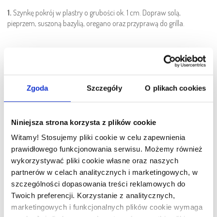
1.
Szynkę pokrój w plastry o grubości ok. 1 cm. Dopraw solą,
pieprzem, suszoną bazylią, oregano oraz przyprawą do grilla.
2.
Pomidora, paprykę i cebulę pokrój w średniej wielkości cząstki, a
cukinię w plastry. Dopraw oliwą, solą i pieprzem.
Zgoda
Szczegóły
O plikach cookies
3.
Warzywa i mięso ułóż na ruszcie. Następnie przeciśnij czosnek
przez praskę i wymieszaj z posiekanym koperkiem i masłem.
Ulubione pieczywo pokrój w duże kawałki, posmaruj masłem
Niniejsza strona korzysta z plików cookie
czosnkowym. Ułóż na ruszcie. Grilluj na średnim ogniu.
Witamy! Stosujemy pliki cookie w celu zapewnienia
prawidłowego funkcjonowania serwisu. Możemy również
4.
Przygotuj dip tysiąca wysp, mieszając ketchup i majonez. Do
wykorzystywać pliki cookie własne oraz naszych
smaku dopraw go solą i pieprzem. Gdy będziesz grillować na średnim
partnerów w celach analitycznych i marketingowych, w
ogniu mięso, warzywa i pieczywo, odstaw dip, aby jego smak się
szczególności dopasowania treści reklamowych do
przegryzł. Na talerzu ułóż kawałek szynki, obok połóż zgrillowane
Twoich preferencji. Korzystanie z analitycznych,
warzywa i pieczywo z masłem czosnkowym. Smacznego!
marketingowych i funkcjonalnych plików cookie wymaga