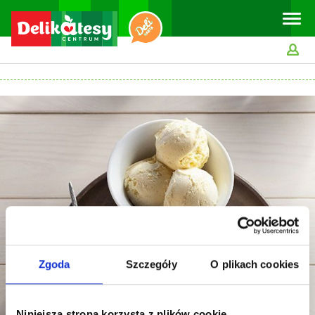
Toggle
naviga
Zgoda
Szczegóły
O plikach cookies
Niniejsza strona korzysta z plików cookie