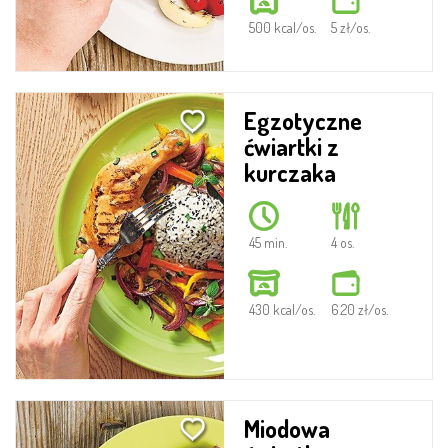
500 kcal/os.
5 zł/os.
Egzotyczne
ćwiartki z
kurczaka
45 min.
4 os.
430 kcal/os.
6.20 zł/os.
Miodowa