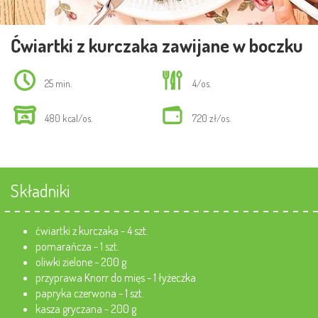
Ćwiartki z kurczaka zawijane w boczku
25 min.
4/os.
480 kcal/os.
7.20 zł/os.
Składniki
ćwiartki z kurczaka - 4 szt.
pomarańcza - 1 szt.
oliwki zielone - 200 g
przyprawa Knorr do mięs - 1 łyżeczka
papryka czerwona - 1 szt.
kasza gryczana - 200 g