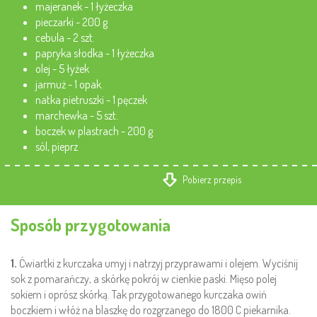
majeranek - 1 łyżeczka
pieczarki - 200 g
cebula - 2 szt.
papryka słodka - 1 łyżeczka
olej - 5 łyżek
jarmuż - 1 opak.
natka pietruszki - 1 pęczek
marchewka - 5 szt.
boczek w plastrach - 200 g
sól, pieprz
Pobierz przepis
Sposób przygotowania
1.
Ćwiartki z kurczaka umyj i natrzyj przyprawami i olejem. Wyciśnij
sok z pomarańczy, a skórkę pokrój w cienkie paski. Mięso polej
sokiem i oprósz skórką. Tak przygotowanego kurczaka owiń
boczkiem i włóż na blaszkę do rozgrzanego do 1800 C piekarnika.