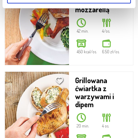
faszerowane
mozzarellą
42 min.
4/os.
450 kcal/os.
6.50 zł/os.
Grillowana
ćwiartka z
warzywami i
dipem
20 min.
4 os.