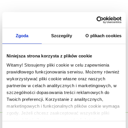
2.
Po 15 minutach do piekącego się mięsa dodaj pokrojone w drobne
paski paprykę, cebulę i pieczarki. Piecz kolejne 25 minut w 170
stopniach.
Zgoda
Szczegóły
O plikach cookies
3.
Jarmuż gotuj przez 5 minut w osolonej wodzie. W międzyczasie
ugotuj kaszę gryczaną zgodnie z zaleceniami na opakowaniu.
Niniejsza strona korzysta z plików cookie
Witamy! Stosujemy pliki cookie w celu zapewnienia
4.
Pokrój i ugotuj marchewkę. Kiedy będzie miękka, odcedź ją i
prawidłowego funkcjonowania serwisu. Możemy również
ugnieć na purée. Dodaj oliwki i wymieszaj składniki. Ćwiartki z
wykorzystywać pliki cookie własne oraz naszych
kurczaka wyłóż na talerz, obok ułóż warzywa i jarmuż. Dodaj kaszę
partnerów w celach analitycznych i marketingowych, w
oraz purée marchewkowe. Do dekoracji użyj posiekanej natki
szczególności dopasowania treści reklamowych do
pietruszki. Smacznego!
Twoich preferencji. Korzystanie z analitycznych,
marketingowych i funkcjonalnych plików cookie wymaga
PRZYRZĄDZISZ DZIĘKI PRODUKTOM
zgody. Jeżeli chcesz zaakceptować wszystkie pliki
cookie, kliknij „Zaakceptuj wszystkie”. Jeżeli nie
wyrażasz zgody na korzystanie przez nas z plików