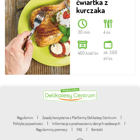
ćwiartka z
kurczaka
30 min.
4 os.
ok. 3.60
460 kcal/os
zł/os.
|
|
Regulamin
Zasady korzystania z Platformy Delikatesy Centrum
|
|
Polityka prywatności
Informacja o przetwarzaniu danych osobowych
|
|
Regulaminy promocji
FAQ
Kontakt