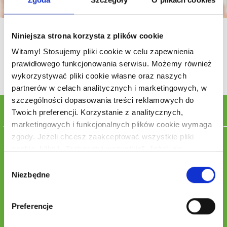
Piknikowe kanapki
Niniejsza strona korzysta z plików cookie
Witamy! Stosujemy pliki cookie w celu zapewnienia
35
6
prawidłowego funkcjonowania serwisu. Możemy również
wykorzystywać pliki cookie własne oraz naszych
partnerów w celach analitycznych i marketingowych, w
szczególności dopasowania treści reklamowych do
Składniki
Twoich preferencji. Korzystanie z analitycznych,
marketingowych i funkcjonalnych plików cookie wymaga
zgody. Jeżeli chcesz zaakceptować wszystkie pliki
Z musem z awokado, łososiem i twarożkiem:
cookie, kliknij „Zaakceptuj wszystkie”. Jeżeli nie
pieczywo tostowe
łosoś wędzony
wyrażasz zgody na korzystanie przez nas z plików
Wybór
awokado
cookie innych niż niezbędne pliki cookie, kliknij „Odrzuć
Niezbędne
zgody
serek kremowy
wszystkie”. Jeżeli chcesz dostosować swoje zgody dla
nas i naszych partnerów, kliknij „Zarządzaj cookies”.
Z omletem, szpinakiem i pomidorami:
Preferencje
pieczywo tostowe
Pamiętaj, że każdą z wyrażonych zgód możesz wycofać
omlet
w każdym momencie, zmieniając wybrane