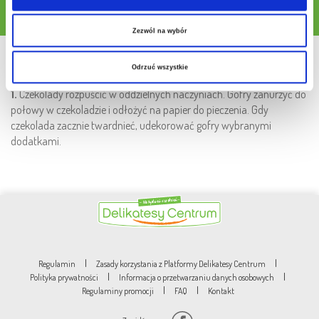
Pobierz przepis
Zezwól na wybór
Sposób przygotowania
Odrzuć wszystkie
1.
Czekolady rozpuścić w oddzielnych naczyniach. Gofry zanurzyć do
połowy w czekoladzie i odłożyć na papier do pieczenia. Gdy
czekolada zacznie twardnieć, udekorować gofry wybranymi
dodatkami.
|
|
Regulamin
Zasady korzystania z Platformy Delikatesy Centrum
|
|
Polityka prywatności
Informacja o przetwarzaniu danych osobowych
|
|
Regulaminy promocji
FAQ
Kontakt