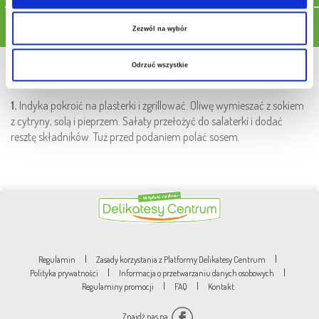
Pobierz przepis
Zezwól na wybór
Sposób przygotowania
Odrzuć wszystkie
1.
Indyka pokroić na plasterki i zgrillować. Oliwę wymieszać z sokiem
z cytryny, solą i pieprzem. Sałaty przełożyć do salaterki i dodać
resztę składników. Tuż przed podaniem polać sosem.
|
|
Regulamin
Zasady korzystania z Platformy Delikatesy Centrum
|
|
Polityka prywatności
Informacja o przetwarzaniu danych osobowych
|
|
Regulaminy promocji
FAQ
Kontakt
Znajdź nas na