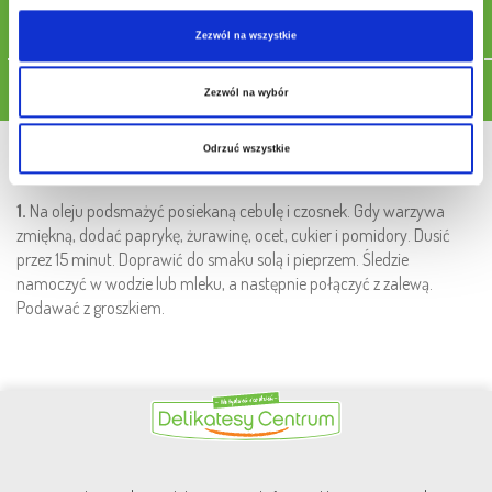
1 łyżka suszonej słodkiej papryki
2 łyżki groszku
Zezwól na wszystkie
Pobierz przepis
Zezwól na wybór
Sposób przygotowania
Odrzuć wszystkie
1.
Na oleju podsmażyć posiekaną cebulę i czosnek. Gdy warzywa
zmiękną, dodać paprykę, żurawinę, ocet, cukier i pomidory. Dusić
przez 15 minut. Doprawić do smaku solą i pieprzem. Śledzie
namoczyć w wodzie lub mleku, a następnie połączyć z zalewą.
Podawać z groszkiem.