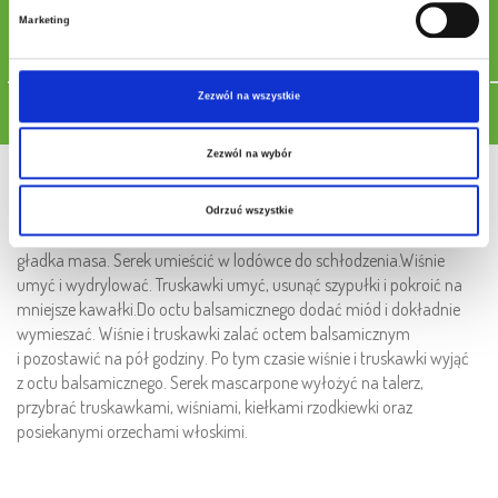
20 g kiełków rzodkiewki
Marketing
80 ml octu balsamicznego
1 łyżka miodu
Zezwól na wszystkie
Pobierz przepis
Zezwól na wybór
Sposób przygotowania
Odrzuć wszystkie
1.
Serek mascarpone, jogurt i cukier zmiksować tak by powstała
gładka masa. Serek umieścić w lodówce do schłodzenia.Wiśnie
umyć i wydrylować. Truskawki umyć, usunąć szypułki i pokroić na
mniejsze kawałki.Do octu balsamicznego dodać miód i dokładnie
wymieszać. Wiśnie i truskawki zalać octem balsamicznym
i pozostawić na pół godziny. Po tym czasie wiśnie i truskawki wyjąć
z octu balsamicznego. Serek mascarpone wyłożyć na talerz,
przybrać truskawkami, wiśniami, kiełkami rzodkiewki oraz
posiekanymi orzechami włoskimi.