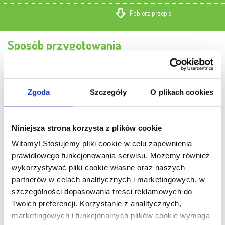
Pobierz przepis
Sposób przygotowania
1.
Filety śledziowe à la matjas opłucz wodą. Jeśli są bardzo słone,
wymocz je w mleku przez kilka godzin.
Zgoda
Szczegóły
O plikach cookies
2.
ODSŁONA 1: 3 filety pokrój w kostkę ok. 1,5 cm. Rozłóż równo na
dnie półmiska. Następnie pokrój 1 cebulę czerwoną w drobną kostkę i
Niniejsza strona korzysta z plików cookie
rozłóż równo na kawałkach śledzia. Skrop wszystko 2 łyżkami oleju.
Witamy! Stosujemy pliki cookie w celu zapewnienia
Rozprowadź na cebuli delikatnie 2 łyżki majonezu. Następnie ułóż na
prawidłowego funkcjonowania serwisu. Możemy również
majonezie marchewkę z groszkiem i przykryj kolejnymi 2 łyżkami
wykorzystywać pliki cookie własne oraz naszych
majonezu. Jajka zetrzyj na tarce o drobnych oczkach, najlepiej
partnerów w celach analitycznych i marketingowych, w
bezpośrednio na potrawę, tak aby była równa warstwa. Podawaj
bezpośrednio po przygotowaniu. Posyp natką pietruszki.
szczególności dopasowania treści reklamowych do
Twoich preferencji. Korzystanie z analitycznych,
marketingowych i funkcjonalnych plików cookie wymaga
3.
ODSŁONA 2: 3 filety śledziowe pokrój w kawałki. Powidła