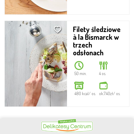
Filety śledziowe
à la Bismarck w
trzech
odsłonach
50 min.
4 os.
480 kcal/ os.
ok.7.40zł/ os.