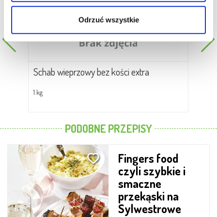
Odrzuć wszystkie
d
Schab wieprzowy bez kości extra
Fi
1 kg
w zal
PODOBNE PRZEPISY
Fingers food
czyli szybkie i
smaczne
przekąski na
Sylwestrowe