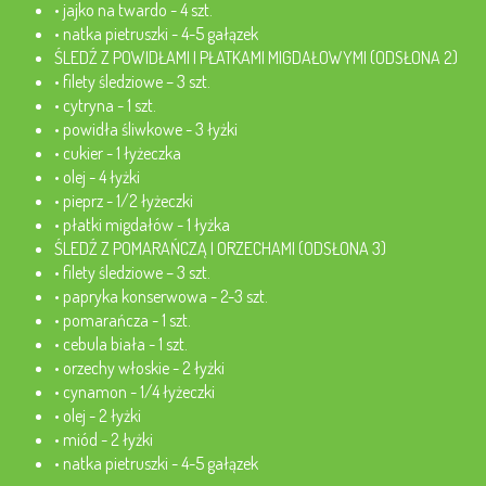
• jajko na twardo - 4 szt.
• natka pietruszki - 4-5 gałązek
ŚLEDŹ Z POWIDŁAMI I PŁATKAMI MIGDAŁOWYMI (ODSŁONA 2)
• filety śledziowe – 3 szt.
• cytryna - 1 szt.
• powidła śliwkowe - 3 łyżki
• cukier - 1 łyżeczka
• olej - 4 łyżki
• pieprz - 1/2 łyżeczki
• płatki migdałów - 1 łyżka
ŚLEDŹ Z POMARAŃCZĄ I ORZECHAMI (ODSŁONA 3)
• filety śledziowe – 3 szt.
• papryka konserwowa - 2-3 szt.
• pomarańcza - 1 szt.
• cebula biała - 1 szt.
• orzechy włoskie - 2 łyżki
• cynamon - 1/4 łyżeczki
• olej - 2 łyżki
• miód - 2 łyżki
• natka pietruszki - 4-5 gałązek