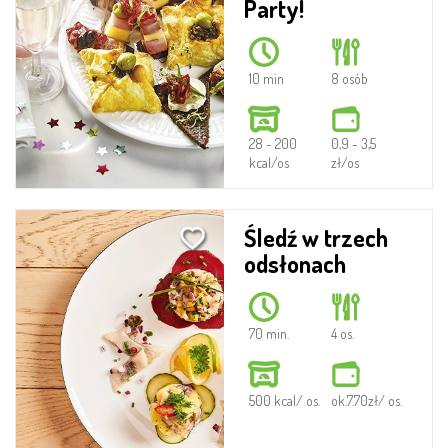
Party!
10 min
8 osób
28 - 200
0,9 - 3,5
kcal/os
zł/os
Śledź w trzech
odsłonach
70 min.
4 os.
500 kcal/ os.
ok.7.70zł/ os.