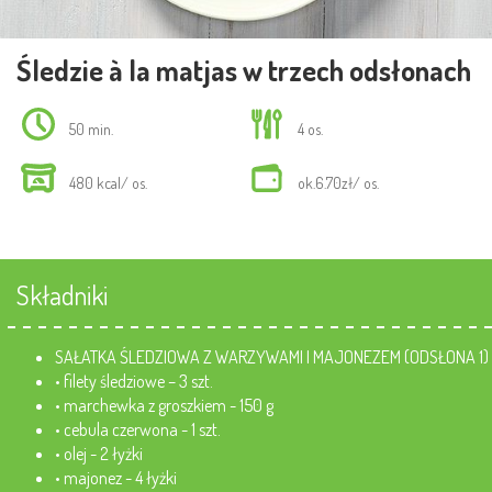
Śledzie à la matjas w trzech odsłonach
50 min.
4 os.
480 kcal/ os.
ok.6.70zł/ os.
Składniki
SAŁATKA ŚLEDZIOWA Z WARZYWAMI I MAJONEZEM (ODSŁONA 1)
• filety śledziowe – 3 szt.
• marchewka z groszkiem - 150 g
• cebula czerwona - 1 szt.
• olej - 2 łyżki
• majonez - 4 łyżki