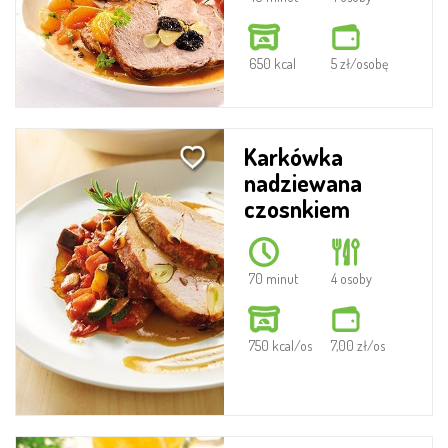
650 kcal
5 zł/osobę
Karkówka
nadziewana
czosnkiem
70 minut
4 osoby
750 kcal/os
7,00 zł/os