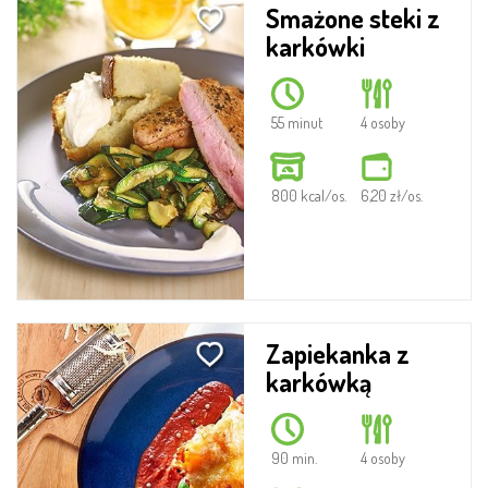
Smażone steki z
karkówki
55 minut
4 osoby
800 kcal/os.
6,20 zł/os.
Zapiekanka z
karkówką
90 min.
4 osoby