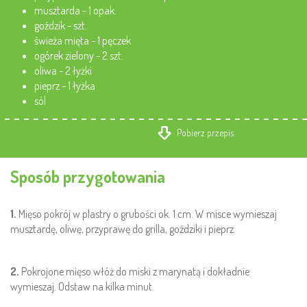
musztarda - 1 opak.
goździk - szt.
świeża mięta - 1 pęczek
ogórek zielony - 2 szt.
oliwa - 2 łyżki
pieprz - 1 łyżka
sól
Pobierz przepis
Sposób przygotowania
1.
Mięso pokrój w plastry o grubości ok. 1 cm. W misce wymieszaj
musztardę, oliwę, przyprawę do grilla, goździki i pieprz.
2.
Pokrojone mięso włóż do miski z marynatą i dokładnie
wymieszaj. Odstaw na kilka minut.