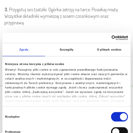
3.
Przygotuj sos tzatziki. Ogórka zetrzyj na tarce. Posiekaj miętę.
Wszystkie składniki wymieszaj z sosem czosnkowym oraz
przyprawą.
4.
Umyte, nieobrane ziemniaki pokrój na ćwiartki. Opraw solą i
pieprzem. Ułóż na ruszcie i grilluj razem z zamarynowanym
Zgoda
Szczegóły
O plikach cookies
wcześniej mięsem do momentu, gdy uzyskają odpowiednią
miękkość. Na talerz połóż plaster karkówki, obok mięsa podaj
Niniejsza strona korzysta z plików cookie
upieczone ziemniaki, serwuj razem z tzatzikami. Smacznego!
Witamy! Stosujemy pliki cookie w celu zapewnienia prawidłowego funkcjonowania
serwisu. Możemy również wykorzystywać pliki cookie własne oraz naszych partnerów w
celach analitycznych i marketingowych, w szczególności dopasowania treści
PRZYRZĄDZISZ DZIĘKI PRODUKTOM
reklamowych do Twoich preferencji. Korzystanie z analitycznych, marketingowych i
funkcjonalnych plików cookie wymaga zgody. Jeżeli chcesz zaakceptować wszystkie
pliki cookie, kliknij „Zaakceptuj wszystkie”. Jeżeli nie wyrażasz zgody na korzystanie
przez nas z plików cookie innych niż niezbędne pliki cookie, kliknij „Odrzuć wszystkie”.
Jeżeli chcesz dostosować swoje zgody dla nas i naszych partnerów, kliknij „Zarządzaj
cookies”. Pamiętaj, że każdą z wyrażonych zgód możesz wycofać w każdym
momencie, zmieniając wybrane ustawienia.Korzystanie z plików cookie we wskazanych
Wybór
powyżej celach związane jest z przetwarzaniem Twoich danych osobowych.
Niezbędne
Administratorem Twoich danych osobowych jest Eurocash Franczyza Sp. z o. o. z
zgody
siedzibą w Komornikach (62-052) przy ul. Wiśniowej 11. W pewnych przypadkach
administratorami danych mogą być również nasi partnerzy. Więcej informacji
Preferencje
o korzystaniu przez nas i naszych partnerów z plików cookie oraz o przetwarzaniu