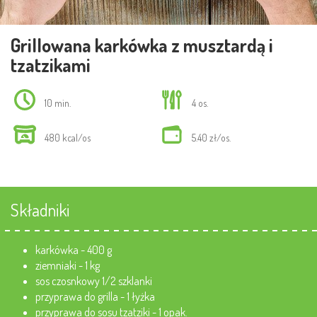
Grillowana karkówka z musztardą i
tzatzikami
10 min.
4 os.
480 kcal/os
5.40 zł/os.
Składniki
karkówka - 400 g
ziemniaki - 1 kg
sos czosnkowy 1/2 szklanki
przyprawa do grilla - 1 łyżka
przyprawa do sosu tzatziki - 1 opak.