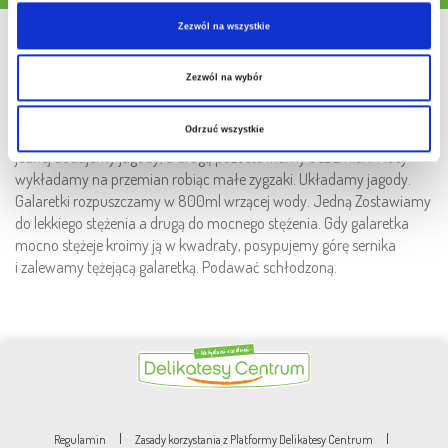
Sposób przygotowania
Zezwól na wszystkie
Zezwól na wybór
1.
Dno tortownicy(średnica 24) wykładamy nasączonymi w wodzie
gazowanej biszkoptami.. Do wysokiego naczynia przelewamy mleko,
Odrzuć wszystkie
dodajemy sernik na zimno-miksujemy. Masę dzielimy na 2części. Do
jednej dodajemy jagody, a drugą pozostawiamy bez zmian. Masy
wykładamy na przemian robiąc małe zygzaki. Układamy jagody.
Galaretki rozpuszczamy w 800ml wrzącej wody. Jedną Zostawiamy
do lekkiego stężenia a drugą do mocnego stężenia. Gdy galaretka
mocno stężeje kroimy ją w kwadraty, posypujemy górę sernika
i zalewamy tężejącą galaretką. Podawać schłodzoną.
|
|
Regulamin
Zasady korzystania z Platformy Delikatesy Centrum