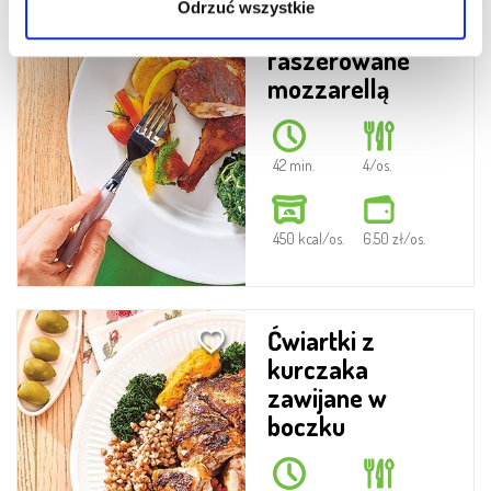
Ćwiartki z
Odrzuć wszystkie
kurczaka
faszerowane
mozzarellą
42 min.
4/os.
450 kcal/os.
6.50 zł/os.
Ćwiartki z
kurczaka
zawijane w
boczku