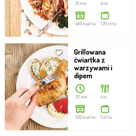
25 min.
4/os.
480 kcal/os.
7.20 zł/os.
Grillowana
ćwiartka z
warzywami i
dipem
20 min.
4 os.
500 kcal/os.
5 zł/os.