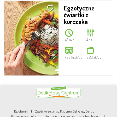
Egzotyczne
ćwiartki z
kurczaka
45 min.
4 os.
430 kcal/os.
6.20 zł/os.
|
|
Regulamin
Zasady korzystania z Platformy Delikatesy Centrum
|
|
Polityka prywatności
Informacja o przetwarzaniu danych osobowych