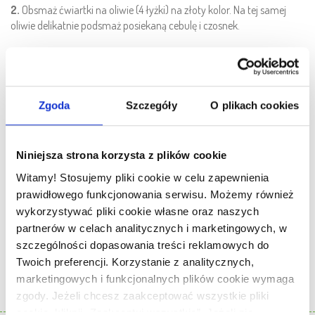
2.
Obsmaż ćwiartki na oliwie (4 łyżki) na złoty kolor. Na tej samej
oliwie delikatnie podsmaż posiekaną cebulę i czosnek.
3.
Cebulę z czosnkiem ułóż w żaroodpornym naczyniu. Na nich
połóż ćwiartki z kurczaka, a na mięsie suszone pomidory. Wstaw do
piekarnika nagrzanego do 180°C i zapiekaj ok. 40 minut. Makaron
Zgoda
Szczegóły
O plikach cookies
ugotuj al dente według przepisu na opakowaniu.
Niniejsza strona korzysta z plików cookie
4.
Marchewkę obierz, umyj i pokrój w cienkie pasy obieraczką do
warzyw. Pomidorki koktajlowe przekrój na pół. Mieszankę sałat
Witamy! Stosujemy pliki cookie w celu zapewnienia
wyłóż do dużej miski. Dodaj pokrojoną marchewkę i pomidorki
prawidłowego funkcjonowania serwisu. Możemy również
koktajlowe. Zalej fixem do sałatek przygotowanym według przepisu
wykorzystywać pliki cookie własne oraz naszych
na opakowaniu. Śmietanę ubij. Następnie dodaj do niej posiekaną
partnerów w celach analitycznych i marketingowych, w
natkę i odrobinę soli i pieprzu. Delikatnie wymieszaj. Ćwiartki ułóż na
szczególności dopasowania treści reklamowych do
talerzu obok makaronu i sałatki. Na makaronie połóż nieco ubitej
Twoich preferencji. Korzystanie z analitycznych,
śmietany. Smacznego!
marketingowych i funkcjonalnych plików cookie wymaga
zgody. Jeżeli chcesz zaakceptować wszystkie pliki
PRZYRZĄDZISZ DZIĘKI PRODUKTOM
cookie, kliknij „Zaakceptuj wszystkie”. Jeżeli nie