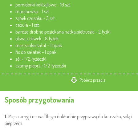
pomidorki koktajlowe - 10 szt.
marchewka - 1 szt.
ząbek czosnku - 3 szt.
cebula - 1 szt.
bardzo drobno posiekana natka pietruszki - 2 łyżki
oliwa z oliwek - 8 łyżek
mieszanka sałat - 1 opak.
fix do sałatek - 1 opak.
sól - 1/2 łyżeczki
czarny pieprz - 1/2 łyżeczki
Pobierz przepis
Sposób przygotowania
1.
Mięso umyj i osusz. Obsyp dokładnie przyprawą do kurczaka, solą i
pieprzem.