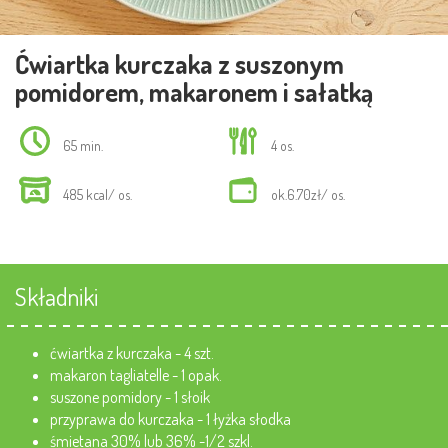
Ćwiartka kurczaka z suszonym
pomidorem, makaronem i sałatką
65 min.
4 os.
485 kcal/ os.
ok.6.70zł/ os.
Składniki
ćwiartka z kurczaka - 4 szt.
makaron tagliatelle - 1 opak.
suszone pomidory - 1 słoik
przyprawa do kurczaka - 1 łyżka słodka
śmietana 30% lub 36% -1/2 szkl.