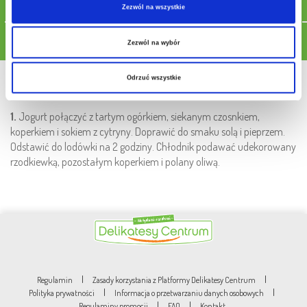
pieprz
Zezwól na wszystkie
Pobierz przepis
Zezwól na wybór
Sposób przygotowania
Odrzuć wszystkie
1.
Jogurt połączyć z tartym ogórkiem, siekanym czosnkiem,
koperkiem i sokiem z cytryny. Doprawić do smaku solą i pieprzem.
Odstawić do lodówki na 2 godziny. Chłodnik podawać udekorowany
rzodkiewką, pozostałym koperkiem i polany oliwą.
|
|
Regulamin
Zasady korzystania z Platformy Delikatesy Centrum
|
|
Polityka prywatności
Informacja o przetwarzaniu danych osobowych
|
|
Regulaminy promocji
FAQ
Kontakt