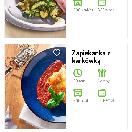
800 kcal/os.
6,20 zł/os.
Zapiekanka z
karkówką
90 min.
4 osoby
600 kcal
ok. 6.50 zł