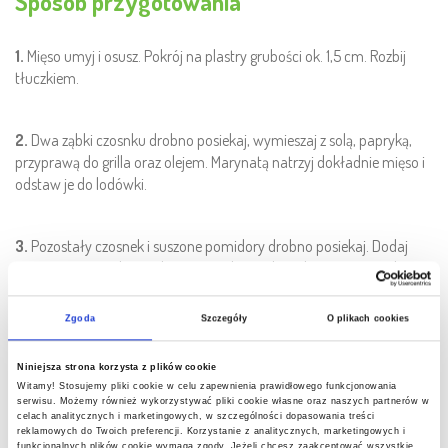
Sposób przygotowania
1.
Mięso umyj i osusz. Pokrój na plastry grubości ok. 1,5 cm. Rozbij
tłuczkiem.
2.
Dwa ząbki czosnku drobno posiekaj, wymieszaj z solą, papryką,
przyprawą do grilla oraz olejem. Marynatą natrzyj dokładnie mięso i
odstaw je do lodówki.
3.
Pozostały czosnek i suszone pomidory drobno posiekaj. Dodaj
jogurt, majonez i koperek. Dopraw do smaku solą i pieprzem. Chrzan
połącz ze śmietaną. Dopraw do smaku solą i pieprzem. Pomidora
sparz, obierz ze skórki i usuń z niego gniazdo nasienne. Ogórki
Zgoda
Szczegóły
O plikach cookies
konserwowe i pomidora pokrój w drobną kostkę, a następnie
wymieszaj z ketchupem i szczypiorkiem. Mix sałat połącz z
Niniejsza strona korzysta z plików cookie
pokrojonym w plasterki ogórkiem i posiekanymi rzodkiewkami. Zalej
Witamy! Stosujemy pliki cookie w celu zapewnienia prawidłowego funkcjonowania
sosem fix przygotowanym według przepisu na opakowaniu.
serwisu. Możemy również wykorzystywać pliki cookie własne oraz naszych partnerów w
celach analitycznych i marketingowych, w szczególności dopasowania treści
reklamowych do Twoich preferencji. Korzystanie z analitycznych, marketingowych i
funkcjonalnych plików cookie wymaga zgody. Jeżeli chcesz zaakceptować wszystkie