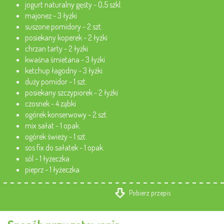
jogurt naturalny gęsty - 0,5 szkl.
majonez - 3 łyżki
suszone pomidory - 2 szt.
posiekany koperek - 2 łyżki
chrzan tarty - 2 łyżki
kwaśna śmietana - 3 łyżki
ketchup łagodny - 3 łyżki
duży pomidor - 1 szt.
posiekany szczypiorek - 2 łyżki
czosnek - 4 ząbki
ogórek konserwowy - 2 szt.
mix sałat - 1 opak.
ogórek świeży - 1 szt.
sos fix do sałatek - 1 opak.
sól - 1 łyżeczka
pieprz - 1 łyżeczka
Pobierz przepis