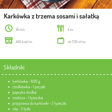
Karkówka z trzema sosami i sałatką
45 min.
4 os.
490 kcal/os.
ok 7.30 zł/os.
Składniki
karkówka - 800 g
rzodkiewka - 1 pęczek
papryka słodka
mielona - 1 łyżeczka
przyprawa do karkówki - 2 łyżeczki
olej - 3 łyżki