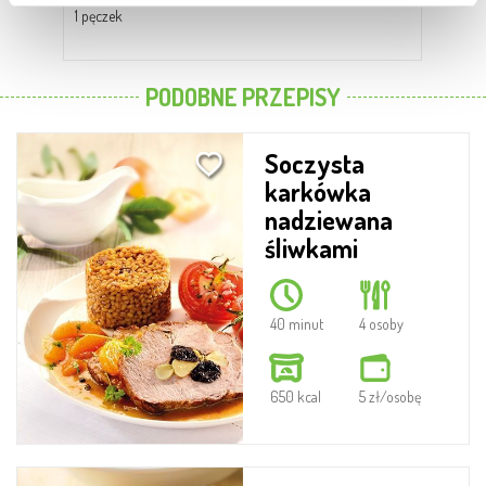
1 pęczek
180 
PODOBNE PRZEPISY
Soczysta
karkówka
nadziewana
śliwkami
40 minut
4 osoby
650 kcal
5 zł/osobę