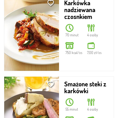
Karkówka
nadziewana
czosnkiem
70 minut
4 osoby
750 kcal/os
7,00 zł/os
Smażone steki z
karkówki
55 minut
4 osoby