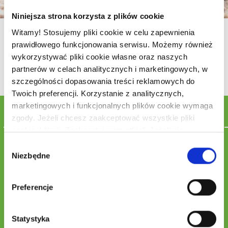
Niniejsza strona korzysta z plików cookie
Meksykańskie ciasto czekoladowe
Witamy! Stosujemy pliki cookie w celu zapewnienia
prawidłowego funkcjonowania serwisu. Możemy również
wykorzystywać pliki cookie własne oraz naszych
45
8
partnerów w celach analitycznych i marketingowych, w
szczególności dopasowania treści reklamowych do
Twoich preferencji. Korzystanie z analitycznych,
marketingowych i funkcjonalnych plików cookie wymaga
Składniki
zgody. Jeżeli chcesz zaakceptować wszystkie pliki
cookie, kliknij „Zaakceptuj wszystkie”. Jeżeli nie
400 g masła
wyrażasz zgody na korzystanie przez nas z plików
Wybór
400 g gorzkiej czekolady
cookie innych niż niezbędne pliki cookie, kliknij „Odrzuć
Niezbędne
zgody
6 jajek
wszystkie”. Jeżeli chcesz dostosować swoje zgody dla
350 g cukru
nas i naszych partnerów, kliknij „Zarządzaj cookies”.
300 g mąki
Preferencje
Pamiętaj, że każdą z wyrażonych zgód możesz wycofać
3 łyżeczki proszku do pieczenia
w każdym momencie, zmieniając wybrane
1 łyżka wędzonej papryki
ustawienia.Korzystanie z plików cookie we wskazanych
Statystyka
200 ml śmietany
powyżej celach związane jest z przetwarzaniem Twoich