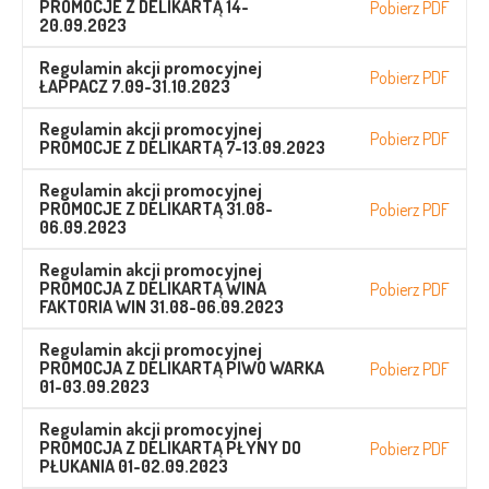
PROMOCJE Z DELIKARTĄ 14-
Pobierz PDF
20.09.2023
Regulamin akcji promocyjnej
Pobierz PDF
ŁAPPACZ 7.09-31.10.2023
Regulamin akcji promocyjnej
Pobierz PDF
PROMOCJE Z DELIKARTĄ 7-13.09.2023
Regulamin akcji promocyjnej
PROMOCJE Z DELIKARTĄ 31.08-
Pobierz PDF
06.09.2023
Regulamin akcji promocyjnej
PROMOCJA Z DELIKARTĄ WINA
Pobierz PDF
FAKTORIA WIN 31.08-06.09.2023
Regulamin akcji promocyjnej
PROMOCJA Z DELIKARTĄ PIWO WARKA
Pobierz PDF
01-03.09.2023
Regulamin akcji promocyjnej
PROMOCJA Z DELIKARTĄ PŁYNY DO
Pobierz PDF
PŁUKANIA 01-02.09.2023