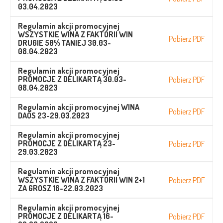
03.04.2023
Regulamin akcji promocyjnej
WSZYSTKIE WINA Z FAKTORII WIN
Pobierz PDF
DRUGIE 50% TANIEJ 30.03-
08.04.2023
Regulamin akcji promocyjnej
PROMOCJE Z DELIKARTĄ 30.03-
Pobierz PDF
08.04.2023
Regulamin akcji promocyjnej WINA
Pobierz PDF
DAOS 23-29.03.2023
Regulamin akcji promocyjnej
PROMOCJE Z DELIKARTĄ 23-
Pobierz PDF
29.03.2023
Regulamin akcji promocyjnej
WSZYSTKIE WINA Z FAKTORII WIN 2+1
Pobierz PDF
ZA GROSZ 16-22.03.2023
Regulamin akcji promocyjnej
PROMOCJE Z DELIKARTĄ 16-
Pobierz PDF