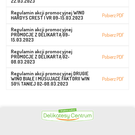
22.03.2023
Regulamin akcji promocyjnej WINO
Pobierz PDF
HARDYS CREST I VR 09-15.03.2023
Regulamin akcji promocyjnej
PROMOCJE Z DELIKARTĄ 09-
Pobierz PDF
15.03.2023
Regulamin akcji promocyjnej
PROMOCJE Z DELIKARTĄ 02-
Pobierz PDF
08.03.2023
Regulamin akcji promocyjnej DRUGIE
WINO BIAŁE I MUSUJĄCE FAKTORII WIN
Pobierz PDF
50% TANIEJ 02-08.03.2023