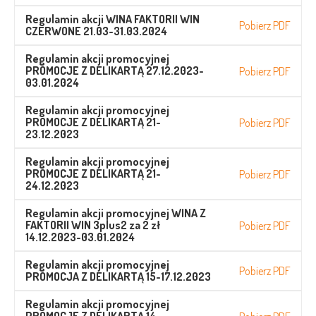
Regulamin akcji WINA FAKTORII WIN
Pobierz PDF
CZERWONE 21.03-31.03.2024
Regulamin akcji promocyjnej
PROMOCJE Z DELIKARTĄ 27.12.2023-
Pobierz PDF
03.01.2024
Regulamin akcji promocyjnej
PROMOCJE Z DELIKARTĄ 21-
Pobierz PDF
23.12.2023
Regulamin akcji promocyjnej
PROMOCJE Z DELIKARTĄ 21-
Pobierz PDF
24.12.2023
Regulamin akcji promocyjnej WINA Z
FAKTORII WIN 3plus2 za 2 zł
Pobierz PDF
14.12.2023-03.01.2024
Regulamin akcji promocyjnej
Pobierz PDF
PROMOCJA Z DELIKARTĄ 15-17.12.2023
Regulamin akcji promocyjnej