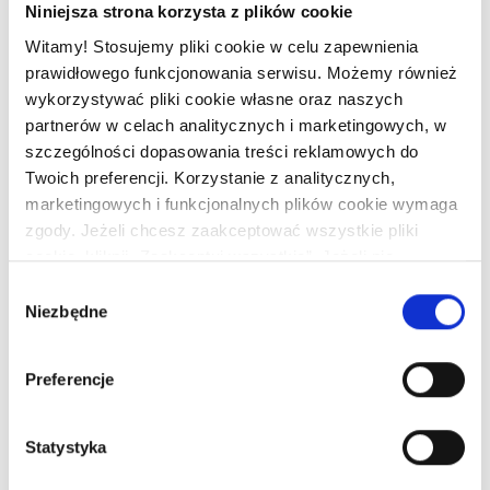
Niniejsza strona korzysta z plików cookie
Regulamin akcji promocyjnej
Witamy! Stosujemy pliki cookie w celu zapewnienia
Pobierz PDF
PROMOCJA Z DELIKARTĄ 10.08.2023
prawidłowego funkcjonowania serwisu. Możemy również
wykorzystywać pliki cookie własne oraz naszych
Regulamin akcji promocyjnej
FAKTORIA WIN WSZYSTKIE WINA
partnerów w celach analitycznych i marketingowych, w
Pobierz PDF
BIAŁE I MUSUJĄCE DRUGIE 50%
szczególności dopasowania treści reklamowych do
TANIEJ 10-16.08.2023
Twoich preferencji. Korzystanie z analitycznych,
Regulamin akcji promocyjnej
marketingowych i funkcjonalnych plików cookie wymaga
PROMOCJE Z DELIKARTĄ 03-
Pobierz PDF
zgody. Jeżeli chcesz zaakceptować wszystkie pliki
09.08.2023
cookie, kliknij „Zaakceptuj wszystkie”. Jeżeli nie
Regulamin akcji promocyjnej
wyrażasz zgody na korzystanie przez nas z plików
Wybór
PROMOCJA Z DELIKARTĄ PIWO
Pobierz PDF
cookie innych niż niezbędne pliki cookie, kliknij „Odrzuć
Niezbędne
HEINEKEN 05-06.08.2023
zgody
wszystkie”. Jeżeli chcesz dostosować swoje zgody dla
Regulamin akcji promocyjnej
nas i naszych partnerów, kliknij „Zarządzaj cookies”.
PROMOCJE Z DELIKARTĄ 27.07-
Pobierz PDF
Preferencje
Pamiętaj, że każdą z wyrażonych zgód możesz wycofać
02.08.2023
w każdym momencie, zmieniając wybrane
Regulamin akcji promocyjnej
ustawienia.Korzystanie z plików cookie we wskazanych
Statystyka
Pobierz PDF
PROMOCJA Z DELIKARTĄ 29.07.2023
powyżej celach związane jest z przetwarzaniem Twoich