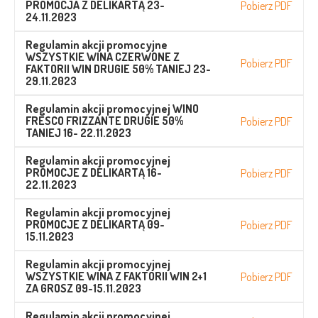
PROMOCJA Z DELIKARTĄ 23-
Pobierz PDF
24.11.2023
Regulamin akcji promocyjne
WSZYSTKIE WINA CZERWONE Z
Pobierz PDF
FAKTORII WIN DRUGIE 50% TANIEJ 23-
29.11.2023
Regulamin akcji promocyjnej WINO
FRESCO FRIZZANTE DRUGIE 50%
Pobierz PDF
TANIEJ 16- 22.11.2023
Regulamin akcji promocyjnej
PROMOCJE Z DELIKARTĄ 16-
Pobierz PDF
22.11.2023
Regulamin akcji promocyjnej
PROMOCJE Z DELIKARTĄ 09-
Pobierz PDF
15.11.2023
Regulamin akcji promocyjnej
WSZYSTKIE WINA Z FAKTORII WIN 2+1
Pobierz PDF
ZA GROSZ 09-15.11.2023
Regulamin akcji promocyjnej