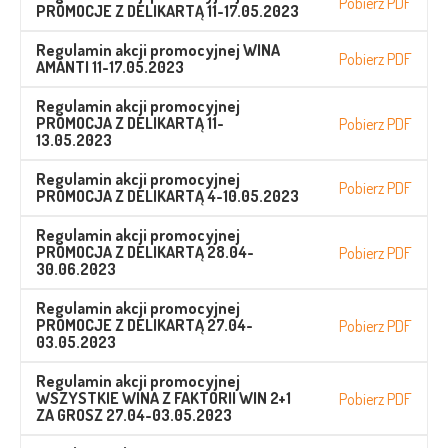
Pobierz PDF
PROMOCJE Z DELIKARTĄ 11-17.05.2023
Regulamin akcji promocyjnej WINA
Pobierz PDF
AMANTI 11-17.05.2023
Regulamin akcji promocyjnej
PROMOCJA Z DELIKARTĄ 11-
Pobierz PDF
13.05.2023
Regulamin akcji promocyjnej
Pobierz PDF
PROMOCJA Z DELIKARTĄ 4-10.05.2023
Regulamin akcji promocyjnej
PROMOCJA Z DELIKARTĄ 28.04-
Pobierz PDF
30.06.2023
Regulamin akcji promocyjnej
PROMOCJE Z DELIKARTĄ 27.04-
Pobierz PDF
03.05.2023
Regulamin akcji promocyjnej
WSZYSTKIE WINA Z FAKTORII WIN 2+1
Pobierz PDF
ZA GROSZ 27.04-03.05.2023