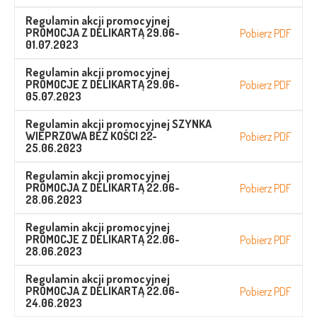
Regulamin akcji promocyjnej
PROMOCJA Z DELIKARTĄ 29.06-
Pobierz PDF
01.07.2023
Regulamin akcji promocyjnej
PROMOCJE Z DELIKARTĄ 29.06-
Pobierz PDF
05.07.2023
Regulamin akcji promocyjnej SZYNKA
WIEPRZOWA BEZ KOŚCI 22-
Pobierz PDF
25.06.2023
Regulamin akcji promocyjnej
PROMOCJA Z DELIKARTĄ 22.06-
Pobierz PDF
28.06.2023
Regulamin akcji promocyjnej
PROMOCJE Z DELIKARTĄ 22.06-
Pobierz PDF
28.06.2023
Regulamin akcji promocyjnej
PROMOCJA Z DELIKARTĄ 22.06-
Pobierz PDF
24.06.2023