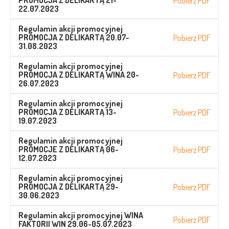
PROMOCJA Z DELIKARTĄ 21-
Pobierz PDF
22.07.2023
Regulamin akcji promocyjnej
PROMOCJA Z DELIKARTĄ 20.07-
Pobierz PDF
31.08.2023
Regulamin akcji promocyjnej
PROMOCJA Z DELIKARTĄ WINA 20-
Pobierz PDF
26.07.2023
Regulamin akcji promocyjnej
PROMOCJA Z DELIKARTĄ 13-
Pobierz PDF
19.07.2023
Regulamin akcji promocyjnej
PROMOCJE Z DELIKARTĄ 06-
Pobierz PDF
12.07.2023
Regulamin akcji promocyjnej
PROMOCJA Z DELIKARTĄ 29-
Pobierz PDF
30.06.2023
Regulamin akcji promocyjnej WINA
Pobierz PDF
FAKTORII WIN 29.06-05.07.2023