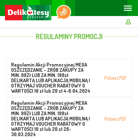
Toggle
naviga
REGULAMINY PROMOCJI
Regulamin Akcji Promocyjnej MEGA
OSZCZĘDZANIE – ZRÓB ZAKUPY ZA
MIN. 99Zł LUB ZA MIN. 199zł
Pobierz PDF
DELIKARTĄ LUB APLIKACJĄ MOBILNĄ I
OTRZYMAJ VOUCHER RABATOWY O
WARTOŚCI 10 zł lub 20 zł 4-6.04.2024
Regulamin Akcji Promocyjnej MEGA
OSZCZĘDZANIE – ZRÓB ZAKUPY ZA
MIN. 99Zł LUB ZA MIN. 199zł
DELIKARTĄ LUB APLIKACJĄ MOBILNĄ I
Pobierz PDF
OTRZYMAJ VOUCHER RABATOWY O
WARTOŚCI 10 zł lub 20 zł 28-
30.03.2024