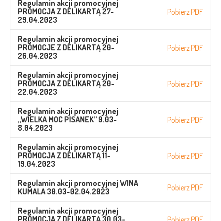
Regulamin akcji promocyjnej
PROMOCJA Z DELIKARTĄ 27-
Pobierz PDF
29.04.2023
Regulamin akcji promocyjnej
PROMOCJE Z DELIKARTĄ 20-
Pobierz PDF
26.04.2023
Regulamin akcji promocyjnej
PROMOCJA Z DELIKARTĄ 20-
Pobierz PDF
22.04.2023
Regulamin akcji promocyjnej
„WIELKA MOC PISANEK” 9.03-
Pobierz PDF
8.04.2023
Regulamin akcji promocyjnej
PROMOCJA Z DELIKARTĄ 11-
Pobierz PDF
19.04.2023
Regulamin akcji promocyjnej WINA
Pobierz PDF
KUMALA 30.03-02.04.2023
Regulamin akcji promocyjnej
PROMOCJA Z DELIKARTĄ 30.03-
Pobierz PDF