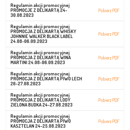
Regulamin akcji promocyjnej
PROMOCJE Z DELIKARTĄ 24-
Pobierz PDF
30.08.2023
Regulamin akcji promocyjnej
PROMOCJA Z DELIKARTĄ WHISKY
Pobierz PDF
JOHNNIE WALKER BLACK LABEL
24.08-06.09.2023
Regulamin akcji promocyjnej
PROMOCJA Z DELIKARTĄ WINA
Pobierz PDF
MARTINI 24.08-06.09.2023
Regulamin akcji promocyjnej
PROMOCJA Z DELIKARTĄ PIWO LECH
Pobierz PDF
26-27.08.2023
Regulamin akcji promocyjnej
PROMOCJA Z DELIKARTĄ LODY
Pobierz PDF
ZIELONA BUDKA 24-27.08.2023
Regulamin akcji promocyjnej
PROMOCJA Z DELIKARTĄ PIWO
Pobierz PDF
KASZTELAN 24-25.08.2023