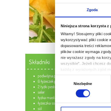
Zgoda
Niniejsza strona korzysta z
Witamy! Stosujemy pliki coo
wykorzystywać pliki cookie 
dopasowania treści reklamow
plików cookie wymaga zgody. 
nie wyrażasz zgody na korzys
Składniki
wszystkie”. Jeżeli chcesz do
każdą z wyrażonych zgód mo
cookie we wskazanych powyż
podwójna pierś drobiowa
Wybór
6 łyżeczek pesto pomidorowego
Twoich danych osobowych jes
Niezbędne
zgody
2 łyżki pestek dyni
W pewnych przypadkach admin
seler
przez nas i naszych partner
łyżka masła
przysługujących Ci uprawnie
łyżeczka soku z granatu
sól