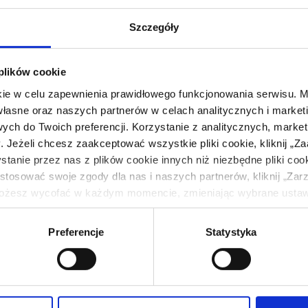
Szczegóły
 plików cookie
kie w celu zapewnienia prawidłowego funkcjonowania serwisu.
własne oraz naszych partnerów w celach analitycznych i marke
ych do Twoich preferencji. Korzystanie z analitycznych, market
Jeżeli chcesz zaakceptować wszystkie pliki cookie, kliknij „Za
Sposób przygotowania
tanie przez nas z plików cookie innych niż niezbędne pliki cooki
stosować swoje zgody dla nas i naszych partnerów, kliknij „Zarz
1.
Przygotować farsz do roladek: selera obrać i 
żesz wycofać w każdym momencie, zmieniając wybrane ustawie
czosnek, miód i sok z granatu oraz pieprz. Deli
ej celach związane jest z przetwarzaniem Twoich danych oso
suchej patelni, do zrumienienia. Pierś rozbić 
t Eurocash Franczyza Sp. z o. o. z siedzibą w Komornikach (62
farsz selerowy, posypać pestkami dyni i zwiną
Preferencje
Statystyka
istratorami danych mogą być również nasi partnerzy. Więcej i
stron. Wykałaczki delikatnie wyciągnąć. Poda
ów z plików cookie oraz o przetwarzaniu Twoich danych osobow
niach, znajdziesz w naszej
Polityce Prywatności