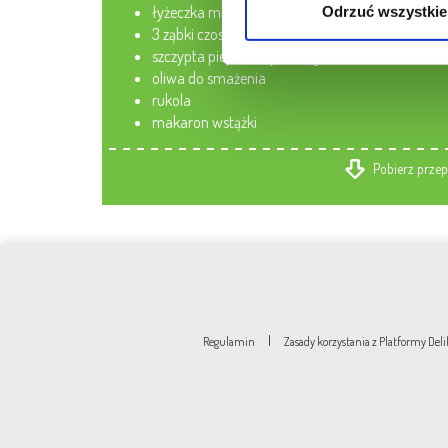
łyżeczka miodu
Odrzuć wszystkie
3 ząbki czosnku
szczypta pieprzu kajeńskiego
oliwa do smażenia
rukola
makaron wstążki
Pobierz przep
|
Regulamin
Zasady korzystania z Platformy De