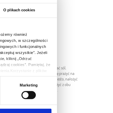
O plikach cookies
 Możemy również
tingowych, w szczególności
ingowych i funkcjonalnych
akceptuj wszystkie”. Jeżeli
e, kliknij „Odrzuć
ądzaj cookies”. Pamiętaj, że
pokroić w kostkę, dusić na maśle, dodać sól,
nia.Korzystanie z plików
katnie mieszać od czasu do czasu. Dynię prażyć na
bowych. Administratorem
na cienkie płaty. Posmarować każdego pesto, nałożyć
-052) przy ul. Wiśniowej 11.
ć w roladkę, spiąć wykałaczkami. Smażyć z obu
Marketing
nformacji o korzystaniu
wać z makaronem i rukolą. Smacznego.
ych, w tym o