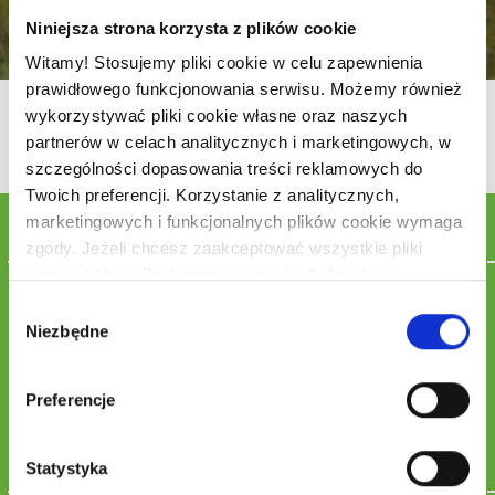
Niniejsza strona korzysta z plików cookie
Witamy! Stosujemy pliki cookie w celu zapewnienia
prawidłowego funkcjonowania serwisu. Możemy również
Kalafior nadziewany mięsem
wykorzystywać pliki cookie własne oraz naszych
partnerów w celach analitycznych i marketingowych, w
szczególności dopasowania treści reklamowych do
Twoich preferencji. Korzystanie z analitycznych,
Składniki
marketingowych i funkcjonalnych plików cookie wymaga
zgody. Jeżeli chcesz zaakceptować wszystkie pliki
cookie, kliknij „Zaakceptuj wszystkie”. Jeżeli nie
0.5 kg mięso mielone, mieszane
wyrażasz zgody na korzystanie przez nas z plików
Wybór
5 łyżek bułka tarta
cookie innych niż niezbędne pliki cookie, kliknij „Odrzuć
Niezbędne
zgody
1 szt jajo
wszystkie”. Jeżeli chcesz dostosować swoje zgody dla
1 szczypta sól
nas i naszych partnerów, kliknij „Zarządzaj cookies”.
1 szczypta pieprz
Preferencje
Pamiętaj, że każdą z wyrażonych zgód możesz wycofać
0.5 łyżeczki zioła prowansalskie
w każdym momencie, zmieniając wybrane
1 szt. duży kalafior
100 g ser gouda
ustawienia.Korzystanie z plików cookie we wskazanych
Statystyka
powyżej celach związane jest z przetwarzaniem Twoich