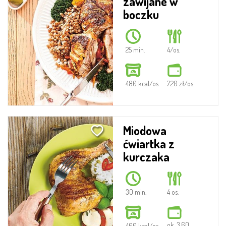
zawijane w
boczku
25 min.
4/os.
480 kcal/os.
7.20 zł/os.
Miodowa
ćwiartka z
kurczaka
30 min.
4 os.
ok. 3.60
460 kcal/os