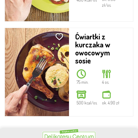
zł/os.
Ćwiartki z
kurczaka w
owocowym
sosie
75 min.
4 os.
500 kcal/os.
ok. 4.90 zł