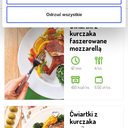
naszej
Polityce Prywatności
PODOBNE PRZEPISY
Odrzuć wszystkie
Ćwiartki z
kurczaka
faszerowane
mozzarellą
42 min.
4/os.
450 kcal/os.
6.50 zł/os.
Ćwiartki z
kurczaka