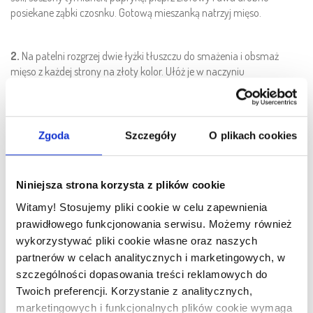
posiekane ząbki czosnku. Gotową mieszanką natrzyj mięso.
2.
Na patelni rozgrzej dwie łyżki tłuszczu do smażenia i obsmaż
mięso z każdej strony na złoty kolor. Ułóż je w naczyniu
żaroodpornym. Brokuł podziel na różyczki, a buraka i cukinię pokrój
w grube plastry. Wymieszaj łyżkę oliwy, dwa posiekane ząbki
czosnku oraz pół łyżeczki soli i dopraw warzywa.
Zgoda
Szczegóły
O plikach cookies
3.
Ułóż warzywa wokół mięsa. Wstaw do piekarnika rozgrzanego do
180 stopni i piecz przez 30 minut. Następnie dołóż pomidorki
Niniejsza strona korzysta z plików cookie
koktajlowe przekrojone na pół i zapiekaj jeszcze 10 minut.
Witamy! Stosujemy pliki cookie w celu zapewnienia
prawidłowego funkcjonowania serwisu. Możemy również
4.
Cebulę posiekaj i zeszklij na tłuszczu do smażenia. Dodaj kaszę
wykorzystywać pliki cookie własne oraz naszych
pęczak i ponownie przesmaż. Całość zalej cydrem lub piwem o
partnerów w celach analitycznych i marketingowych, w
smaku cydru i gotuj do odparowania. Zalej bulionem, delikatnie
szczególności dopasowania treści reklamowych do
posól i gotuj na małym ogniu, aż pęczak stanie się miękki. Pod
Twoich preferencji. Korzystanie z analitycznych,
koniec gotowania dodaj pokrojone w kostkę jabłko. Ćwiartki z
marketingowych i funkcjonalnych plików cookie wymaga
kurczaka podawaj na talerzu. Obok ułóż kaszę i upieczone warzywa.