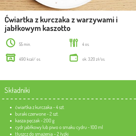
Ćwiartka z kurczaka z warzywami i
jabłkowym kaszotto
55 min.
4 os.
490 kcal/ os.
ok. 3.20 zł/os.
Składniki
ćwiartka z kurczaka - 4 szt.
buraki czerwone - 2 szt.
kasza pęczak - 200 g
cydr jabłkowy lub piwo o smaku cydru - 100 ml
tłuszcz do smażenia – 2 łyżki