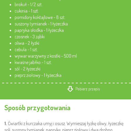
brokuł - 1/2 szt.
cukinia - 1 szt.
pomidory koktajlowe - 8 szt.
suszony tymianek - 1 łyżeczka
papryka słodka - 1 łyżeczka
czosnek - 3 ząbki
oliwa - 2 łyżki
cebula - 1 szt.
wywar warzywny z kostki - 500 ml
kwaśne jabłko - 1 szt.
sól - 2 łyżeczki
pieprz ziołowy - 1 łyżeczka
Pobierz przepis
Sposób przygotowania
1.
Ćwiartki z kurczaka umyj i osusz. Wymieszaj łyżkę oliwy, łyżeczkę
soli, suszony tymianek, paprykę, pieprz ziołowy i dwa drobno