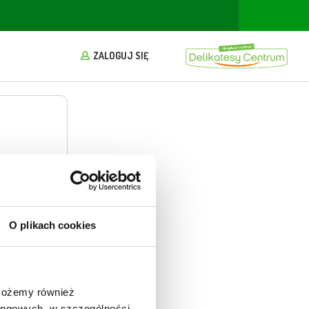
ZALOGUJ SIĘ
O plikach cookies
 Możemy również
konta, aby
tingowych, w szczególności