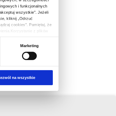
ingowych i funkcjonalnych
akceptuj wszystkie”. Jeżeli
danych
e, kliknij „Odrzuć
ądzaj cookies”. Pamiętaj, że
nia.Korzystanie z plików
bowych. Administratorem
-052) przy ul. Wiśniowej 11.
Marketing
nformacji o korzystaniu
ych, w tym o
ezwól na wszystkie