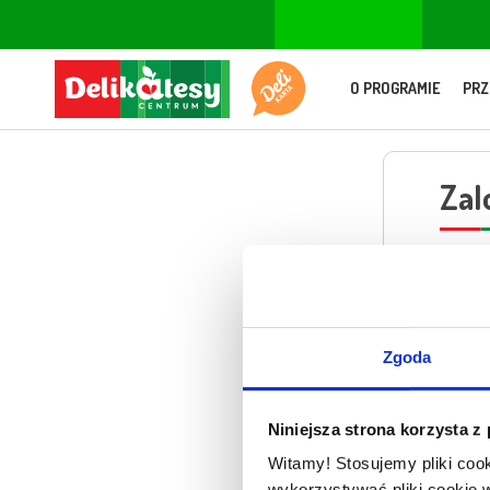
O PROGRAMIE
PRZ
Zal
Podaj 
lub je
Zgoda
Niniejsza strona korzysta z
Witamy! Stosujemy pliki coo
Pytamy C
wykorzystywać pliki cookie 
wysłać C