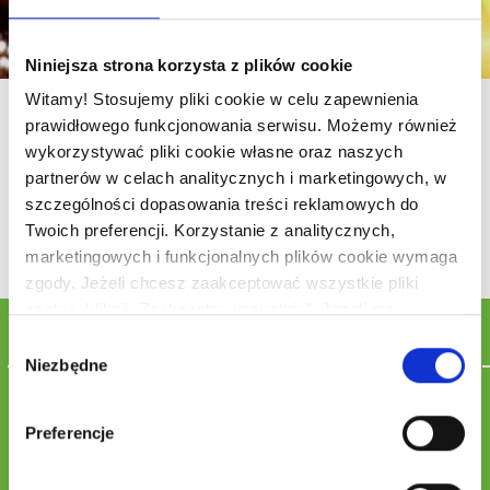
Niniejsza strona korzysta z plików cookie
Witamy! Stosujemy pliki cookie w celu zapewnienia
Ananasy w cieście
prawidłowego funkcjonowania serwisu. Możemy również
wykorzystywać pliki cookie własne oraz naszych
25 min.
4 os.
partnerów w celach analitycznych i marketingowych, w
szczególności dopasowania treści reklamowych do
530 kcal/os.
5zł/os.
Twoich preferencji. Korzystanie z analitycznych,
marketingowych i funkcjonalnych plików cookie wymaga
zgody. Jeżeli chcesz zaakceptować wszystkie pliki
cookie, kliknij „Zaakceptuj wszystkie”. Jeżeli nie
Składniki
wyrażasz zgody na korzystanie przez nas z plików
Wybór
cookie innych niż niezbędne pliki cookie, kliknij „Odrzuć
Niezbędne
zgody
wszystkie”. Jeżeli chcesz dostosować swoje zgody dla
1 szt jajko
nas i naszych partnerów, kliknij „Zarządzaj cookies”.
1 opak. cukier waniliowy
Preferencje
Pamiętaj, że każdą z wyrażonych zgód możesz wycofać
0.5 łyżeczki sody oczyszczonej
1 szt Puszka ananasów
w każdym momencie, zmieniając wybrane