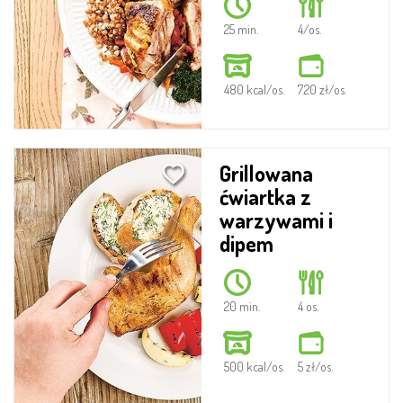
25 min.
4/os.
480 kcal/os.
7.20 zł/os.
Grillowana
ćwiartka z
warzywami i
dipem
20 min.
4 os.
500 kcal/os.
5 zł/os.