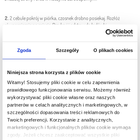
2.
2 cebule pokrój w piórka, czosnek drobno posiekaj. Rozłóż
równomiernie na mięsie. Przykryj i odstaw do lodówki.
3.
Mięso wstaw do piekarnika rozgrzanego do 190°C i piecz pod
Zgoda
Szczegóły
O plikach cookies
przykryciem 40 minut. Po tym czasie wyjmij z piekarnika, odkryj i
zalej mleczkiem kokosowym. Wstaw ponownie do piekarnika, ale już
bez przykrycia i piecz jeszcze 15 minut.
Niniejsza strona korzysta z plików cookie
Witamy! Stosujemy pliki cookie w celu zapewnienia
4.
Kopytka przygotuj według przepisu na opakowaniu. Kapustę
prawidłowego funkcjonowania serwisu. Możemy również
odsącz z nadmiaru soku i posiekaj. Jeśli jest bardzo słona, opłucz ją
wykorzystywać pliki cookie własne oraz naszych
w wodzie. 1 cebulę pokrój w piórka, marchew zetrzyj na tarce o
grubych oczkach, a paprykę pokrój w wąskie paseczki. Zalej 2
partnerów w celach analitycznych i marketingowych, w
łyżkami oleju i dopraw do smaku solą i pieprzem. Dokładnie
szczególności dopasowania treści reklamowych do
wymieszaj. Udka polej sosem, podawaj z kopytkami i surówką.
Twoich preferencji. Korzystanie z analitycznych,
Posyp posiekaną natką pietruszki. Smacznego!
marketingowych i funkcjonalnych plików cookie wymaga
zgody. Jeżeli chcesz zaakceptować wszystkie pliki