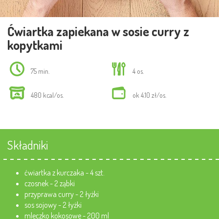
Ćwiartka zapiekana w sosie curry z
kopytkami
75 min.
4 os.
480 kcal/os.
ok 4.10 zł/os.
Składniki
ćwiartka z kurczaka - 4 szt.
czosnek - 2 ząbki
przyprawa curry - 2 łyżki
sos sojowy - 2 łyżki
mleczko kokosowe - 200 ml