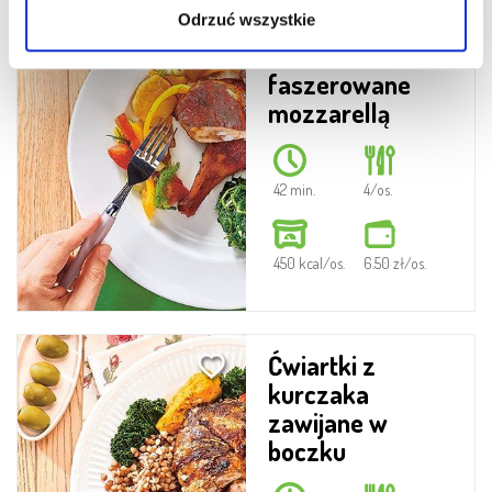
Ćwiartki z
Odrzuć wszystkie
kurczaka
faszerowane
mozzarellą
42 min.
4/os.
450 kcal/os.
6.50 zł/os.
Ćwiartki z
kurczaka
zawijane w
boczku