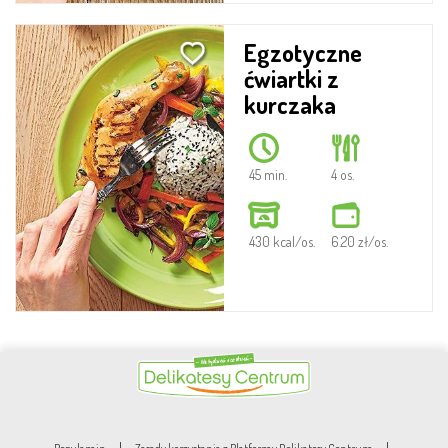
Egzotyczne
ćwiartki z
kurczaka
45 min.
4 os.
430 kcal/os.
6.20 zł/os.
|
|