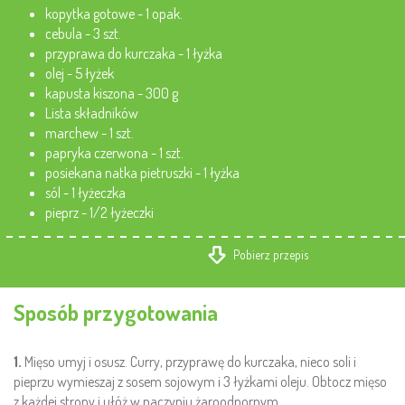
kopytka gotowe - 1 opak.
cebula - 3 szt.
przyprawa do kurczaka - 1 łyżka
olej - 5 łyżek
kapusta kiszona - 300 g
Lista składników
marchew - 1 szt.
papryka czerwona - 1 szt.
posiekana natka pietruszki - 1 łyżka
sól - 1 łyżeczka
pieprz - 1/2 łyżeczki
Pobierz przepis
Sposób przygotowania
1.
Mięso umyj i osusz. Curry, przyprawę do kurczaka, nieco soli i
pieprzu wymieszaj z sosem sojowym i 3 łyżkami oleju. Obtocz mięso
z każdej strony i ułóż w naczyniu żaroodpornym.