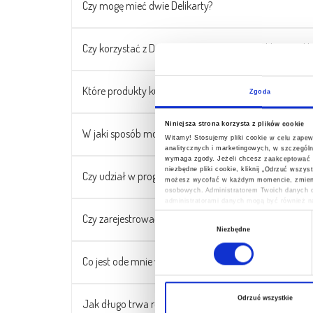
Czy mogę mieć dwie Delikarty?
Czy korzystać z Delikarty mogę w każdym sklepie Deli
Które produkty kupię w niższych cenach?
Zgoda
Niniejsza strona korzysta z plików cookie
W jaki sposób mogę przystąpić do programu?
Witamy! Stosujemy pliki cookie w celu zape
analitycznych i marketingowych, w szczególn
wymaga zgody. Jeżeli chcesz zaakceptować wsz
niezbędne pliki cookie, kliknij „Odrzuć wszy
Czy udział w programie jest płatny?
możesz wycofać w każdym momencie, zmienia
osobowych. Administratorem Twoich danych o
administratorami danych mogą być również na
osobowych, w tym o przysługujących Ci upra
Czy zarejestrować mogę się w każdym sklepie Delikat
Wybór
Niezbędne
zgody
Co jest ode mnie wymagane w trakcie rejestracji w skl
Odrzuć wszystkie
Jak długo trwa rejestracja do programu?