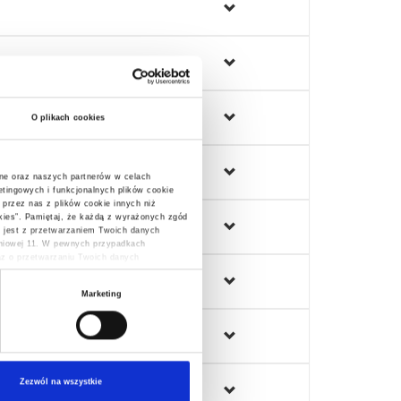
O plikach cookies
ne oraz naszych partnerów w celach
tingowych i funkcjonalnych plików cookie
 przez nas z plików cookie innych niż
ookies”. Pamiętaj, że każdą z wyrażonych zgód
 jest z przetwarzaniem Twoich danych
śniowej 11. W pewnych przypadkach
raz o przetwarzaniu Twoich danych
Marketing
Zezwól na wszystkie