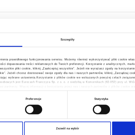
katesy Centrum?
Szczegóły
wnienia prawidłowego funkcjonowania serwisu. Możemy również wykorzystywać pliki cookie włas
ości dopasowania treści reklamowych do Twoich preferencji. Korzystanie z analitycznych, marke
ystkie pliki cookie, kliknij „Zaakceptuj wszystkie”. Jeżeli nie wyrażasz zgody na korzystanie
stkie”. Jeżeli chcesz dostosować swoje zgody dla nas i naszych partnerów, kliknij „Zarządzaj c
jąc wybrane ustawienia.Korzystanie z plików cookie we wskazanych powyżej celach związane
sobowych jest Eurocash Franczyza Sp. z o. o. z siedzibą w Komornikach (62-052) przy ul. Wi
si partnerzy. Więcej informacji o korzystaniu przez nas i naszych partnerów z plików cookie o
wnieniach, znajdziesz w naszej
Polityce Prywatności
esy Centrum?
Preferencje
Statystyka
epie?
Zezwól na wybór