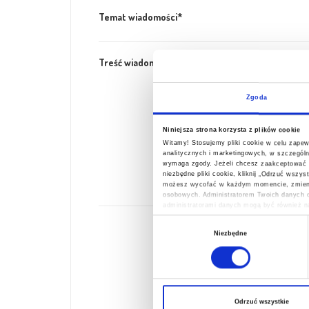
Temat wiadomości*
Treść wiadomości*
Zgoda
Niniejsza strona korzysta z plików cookie
Witamy! Stosujemy pliki cookie w celu zape
analitycznych i marketingowych, w szczególn
wymaga zgody. Jeżeli chcesz zaakceptować wsz
niezbędne pliki cookie, kliknij „Odrzuć wszy
możesz wycofać w każdym momencie, zmienia
osobowych. Administratorem Twoich danych o
administratorami danych mogą być również na
osobowych, w tym o przysługujących Ci upra
Wybór
Niezbędne
zgody
Odrzuć wszystkie