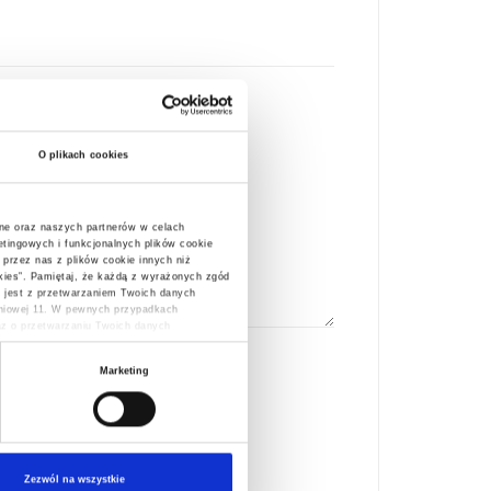
O plikach cookies
ne oraz naszych partnerów w celach
tingowych i funkcjonalnych plików cookie
 przez nas z plików cookie innych niż
ookies”. Pamiętaj, że każdą z wyrażonych zgód
 jest z przetwarzaniem Twoich danych
śniowej 11. W pewnych przypadkach
raz o przetwarzaniu Twoich danych
Marketing
Zezwól na wszystkie