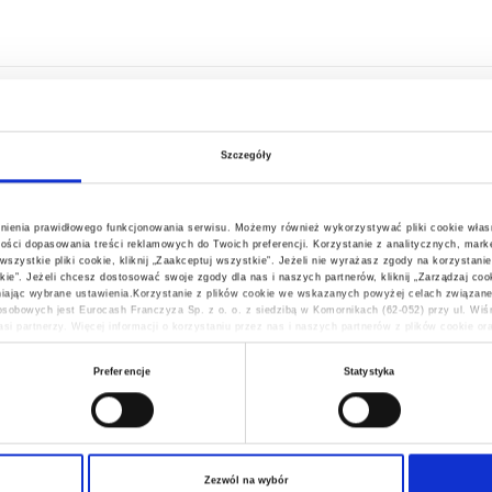
Szczegóły
wnienia prawidłowego funkcjonowania serwisu. Możemy również wykorzystywać pliki cookie włas
ości dopasowania treści reklamowych do Twoich preferencji. Korzystanie z analitycznych, marke
ystkie pliki cookie, kliknij „Zaakceptuj wszystkie”. Jeżeli nie wyrażasz zgody na korzystanie
stkie”. Jeżeli chcesz dostosować swoje zgody dla nas i naszych partnerów, kliknij „Zarządzaj c
jąc wybrane ustawienia.Korzystanie z plików cookie we wskazanych powyżej celach związane
sobowych jest Eurocash Franczyza Sp. z o. o. z siedzibą w Komornikach (62-052) przy ul. Wi
si partnerzy. Więcej informacji o korzystaniu przez nas i naszych partnerów z plików cookie o
wnieniach, znajdziesz w naszej
Polityce Prywatności
Preferencje
Statystyka
> WYŚLIJ WIADOMOŚĆ
Wszystkie pola są wymagane
Zezwól na wybór