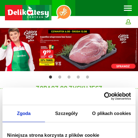
Toggle
naviga
ZOBACZ CO ZYSKUJESZ
Co daje Ci Delikarta?
Zgoda
Szczegóły
O plikach cookies
Niższe ceny
Oferty specjalne
Niniejsza strona korzysta z plików cookie