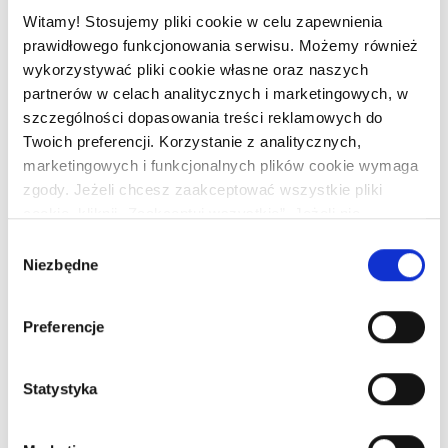
Witamy! Stosujemy pliki cookie w celu zapewnienia
Historię zakupów
prawidłowego funkcjonowania serwisu. Możemy również
wykorzystywać pliki cookie własne oraz naszych
partnerów w celach analitycznych i marketingowych, w
CHCESZ MIEĆ WIĘCEJ KORZYŚCI? ZAINSTALUJ
szczególności dopasowania treści reklamowych do
APLIKACJĘ DELIKATESY CENTRUM
Twoich preferencji. Korzystanie z analitycznych,
marketingowych i funkcjonalnych plików cookie wymaga
Co Ci daje aplikacja Delikatesy Centrum?
zgody. Jeżeli chcesz zaakceptować wszystkie pliki
cookie, kliknij „Zaakceptuj wszystkie”. Jeżeli nie
wyrażasz zgody na korzystanie przez nas z plików
Wybór
Delikartę zawsze pod ręką
cookie innych niż niezbędne pliki cookie, kliknij „Odrzuć
Niezbędne
zgody
wszystkie”. Jeżeli chcesz dostosować swoje zgody dla
ŁApp kupony
nas i naszych partnerów, kliknij „Zarządzaj cookies”.
Preferencje
Pamiętaj, że każdą z wyrażonych zgód możesz wycofać
Listę zakupów
w każdym momencie, zmieniając wybrane
ustawienia.Korzystanie z plików cookie we wskazanych
Statystyka
powyżej celach związane jest z przetwarzaniem Twoich
danych osobowych. Administratorem Twoich danych